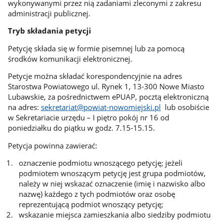
wykonywanymi przez nią zadaniami zleconymi z zakresu
administracji publicznej.
Tryb składania petycji
Petycję składa się w formie pisemnej lub za pomocą
środków komunikacji elektronicznej.
Petycje można składać korespondencyjnie na adres
Starostwa Powiatowego ul. Rynek 1, 13-300 Nowe Miasto
Lubawskie, za pośrednictwem ePUAP, pocztą elektroniczną
na adres:
sekretariat@powiat-nowomiejski.pl
lub osobiście
w Sekretariacie urzędu – I piętro pokój nr 16 od
poniedziałku do piątku w godz. 7.15-15.15.
Petycja powinna zawierać:
oznaczenie podmiotu wnoszącego petycję; jeżeli
podmiotem wnoszącym petycję jest grupa podmiotów,
należy w niej wskazać oznaczenie (imię i nazwisko albo
nazwę) każdego z tych podmiotów oraz osobę
reprezentującą podmiot wnoszący petycję;
wskazanie miejsca zamieszkania albo siedziby podmiotu