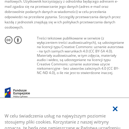
mailowych. Użytkownik korzystający z odnośnika będącego adresem e-
mail zgadza się na przetwarzanie jego danych (adres e-mail oraz
dobrowolnie podanych danych w wiadomości) w celu przesłania
odpowiedzi na przesłane pytania. Szczegóły przetwarzania danych przez
każdą z jednostek znajdują się w ich politykach przetwarzania danych
osobowych.
Treści tekstowe publikowane w serwisie (z
wyłączeniem treści audiowizualnych), są udostępniane
na licencji typu Creative Commons: uznanie autorstwa
- na tych samych warunkach 4.0 (CC BY-SA 4.0).
Materiały audiowizualne, w tym zdjęcia, materiały
audio i wideo, są udostępniane na licencji typu
Creative Commons: uznanie autorstwa użycie
niekomercyjne - bez utworów zależnych 4.0 (CC BY-
NC-ND 4.0), o ile nie jest to stwierdzone inaczej.
W celu świadczenia usług na najwyższym poziomie
stosujemy pliki cookies. Korzystanie z naszej witryny
oznacza, że będą one zamieszczane w Państwa urządzeniu.