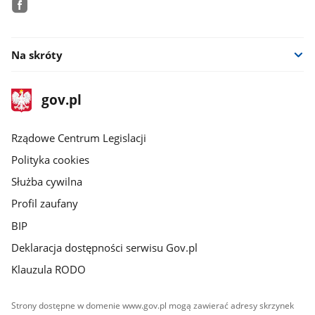
facebook
Na skróty
stopka
Strona
gov.pl
gov.pl
główna
Rządowe Centrum Legislacji
Polityka cookies
Służba cywilna
Profil zaufany
BIP
Deklaracja dostępności serwisu Gov.pl
Klauzula RODO
Strony dostępne w domenie www.gov.pl mogą zawierać adresy skrzynek