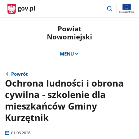
przejdź
gov.pl
do
wyszukiwar
Powiat
Nowomiejski
MENU
Powrót
Ochrona ludności i obrona
cywilna - szkolenie dla
mieszkańców Gminy
Kurzętnik
01.06.2026