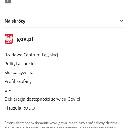
facebook
Na skróty
stopka
Strona
gov.pl
gov.pl
główna
Rządowe Centrum Legislacji
Polityka cookies
Służba cywilna
Profil zaufany
BIP
Deklaracja dostępności serwisu Gov.pl
Klauzula RODO
Strony dostępne w domenie www.gov.pl mogą zawierać adresy skrzynek
mailowych. Użytkownik korzystający z odnośnika będącego adresem e-