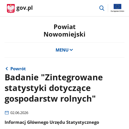
przejdź
gov.pl
do
wyszukiwar
Powiat
Nowomiejski
MENU
Powrót
Badanie "Zintegrowane
statystyki dotyczące
gospodarstw rolnych"
02.06.2026
Informacj Głównego Urzędu Statystycznego