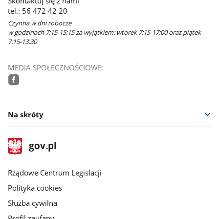
Skontaktuj się z nami
tel.: 56 472 42 20
Czynna w dni robocze
w godzinach 7:15-15:15 za wyjątkiem: wtorek 7:15-17:00 oraz piątek
7:15-13:30
MEDIA SPOŁECZNOŚCIOWE:
facebook
Na skróty
stopka
Strona
gov.pl
gov.pl
główna
Rządowe Centrum Legislacji
Polityka cookies
Służba cywilna
Profil zaufany