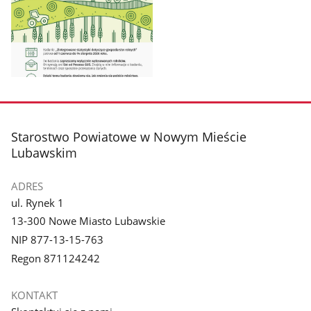
Pokaż
zdjęcie
1
z
stopka
Starostwo Powiatowe w Nowym Mieście
galerii.
Lubawskim
ADRES
ul. Rynek 1
13-300 Nowe Miasto Lubawskie
NIP 877-13-15-763
Regon 871124242
KONTAKT