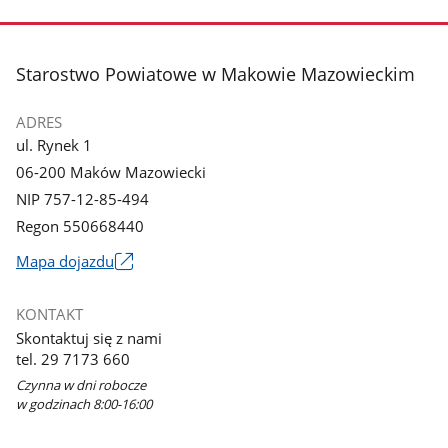
stopka
Starostwo Powiatowe w Makowie Mazowieckim
ADRES
ul. Rynek 1
06-200 Maków Mazowiecki
NIP 757-12-85-494
Regon 550668440
Link
Mapa dojazdu
otworzy
się
KONTAKT
w
Skontaktuj się z nami
nowym
tel. 29 7173 660
oknie
Czynna w dni robocze
w godzinach 8:00-16:00