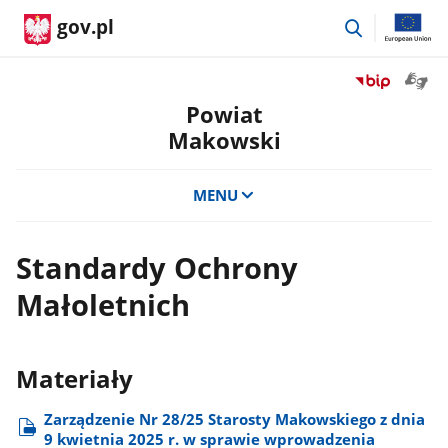
przejdź
gov.pl
do
wyszukiwar
Otwór
Przejdź
okno
do
Powiat
z
serwisu
Makowski
tłuma
Biuletyn
języka
Informacji
migow
Publicznej
MENU
Powiat
Makowski
Standardy Ochrony
Małoletnich
Materiały
Zarządzenie Nr 28/25 Starosty Makowskiego z dnia
9 kwietnia 2025 r. w sprawie wprowadzenia