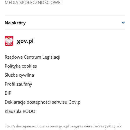
MEDIA SPOŁECZNOŚCIOWE:
Na skróty
stopka
Strona
gov.pl
gov.pl
główna
Rządowe Centrum Legislacji
Polityka cookies
Służba cywilna
Profil zaufany
BIP
Deklaracja dostępności serwisu Gov.pl
Klauzula RODO
Strony dostępne w domenie www.gov.pl mogą zawierać adresy skrzynek