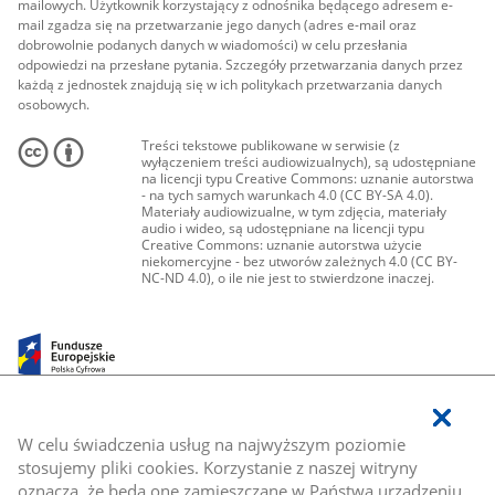
mailowych. Użytkownik korzystający z odnośnika będącego adresem e-
mail zgadza się na przetwarzanie jego danych (adres e-mail oraz
dobrowolnie podanych danych w wiadomości) w celu przesłania
odpowiedzi na przesłane pytania. Szczegóły przetwarzania danych przez
każdą z jednostek znajdują się w ich politykach przetwarzania danych
osobowych.
Treści tekstowe publikowane w serwisie (z
wyłączeniem treści audiowizualnych), są udostępniane
na licencji typu Creative Commons: uznanie autorstwa
- na tych samych warunkach 4.0 (CC BY-SA 4.0).
Materiały audiowizualne, w tym zdjęcia, materiały
audio i wideo, są udostępniane na licencji typu
Creative Commons: uznanie autorstwa użycie
niekomercyjne - bez utworów zależnych 4.0 (CC BY-
NC-ND 4.0), o ile nie jest to stwierdzone inaczej.
W celu świadczenia usług na najwyższym poziomie
stosujemy pliki cookies. Korzystanie z naszej witryny
oznacza, że będą one zamieszczane w Państwa urządzeniu.