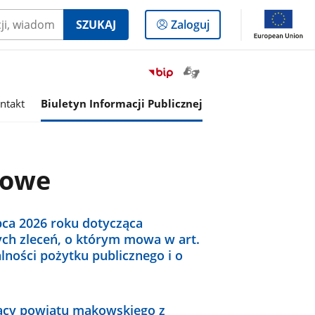
Logowanie
SZUKAJ
Zaloguj
do
panelu
Otwórz
Przejdź
okno
do
z
serwisu
ntakt
Biuletyn Informacji Publicznej
tłumaczem
Biuletyn
języka
Informacji
migowego
Publicznej
Powiat
dowe
Makowski
pca 2026 roku dotycząca
ch zleceń, o którym mowa w art.
alności pożytku publicznego i o
racy powiatu makowskiego z