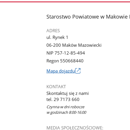
stopka
Starostwo Powiatowe w Makowie
ADRES
ul. Rynek 1
06-200 Maków Mazowiecki
NIP 757-12-85-494
Regon 550668440
Link
Mapa dojazdu
otworzy
się
KONTAKT
w
Skontaktuj się z nami
nowym
tel. 29 7173 660
oknie
Czynna w dni robocze
w godzinach 8:00-16:00
MEDIA SPOŁECZNOŚCIOWE: