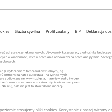
ookies
Służba cywilna
Profil zaufany
BIP
Deklaracja dos
ać adresy skrzynek mailowych. Użytkownik korzystający z odnośnika będącego 
nych w wiadomości) w celu przesłania odpowiedzi na przesłane pytania. Szczegó
 osobowych.
ie (z wyłączeniem treści audiowizualnych), są
ive Commons: uznanie autorstwa - na tych samych
ły audiowizualne, w tym zdjęcia, materiały audio i wideo,
eative Commons: uznanie autorstwa użycie niekomercyjne -
D 4.0), o ile nie jest to stwierdzone inaczej.
oziomie stosujemy pliki cookies. Korzystanie z naszej witryny 