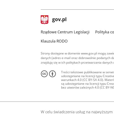
stopka
Strona
gov.pl
gov.pl
główna
Rządowe Centrum Legislacji
Polityka c
Klauzula RODO
Strony dostępne w domenie www.gov.pl mogą zawier
danych (adres e-mail oraz dobrowolnie podanych da
znajdują się w ich politykach przetwarzania danych
Treści tekstowe publikowane w serwis
udostępniane na licencji typu Creat
warunkach 4.0 (CC BY-SA 4.0). Materia
są udostępniane na licencji typu Cr
bez utworów zależnych 4.0 (CC BY-NC-N
W celu świadczenia usług na najwyższym p