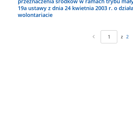
przeznaczenia środków w ramach trybu mały
19a ustawy z dnia 24 kwietnia 2003 r. o dział
wolontariacie
z
2