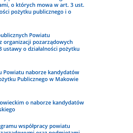
i, o których mowa w art. 3 ust.
ności pożytku publicznego i o
publicznych Powiatu
cz organizacji pozarządowych
 ustawy o działalności pożytku
du Powiatu naborze kandydatów
Pożytku Publicznego w Makowie
zowieckim o naborze kandydatów
skiego
rogramu współpracy powiatu
ozarządowymi oraz podmiotami,