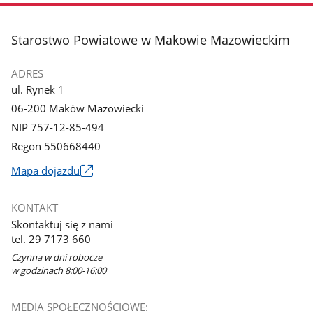
stopka
Starostwo Powiatowe w Makowie Mazowieckim
ADRES
ul. Rynek 1
06-200 Maków Mazowiecki
NIP 757-12-85-494
Regon 550668440
Link
Mapa dojazdu
otworzy
się
KONTAKT
w
Skontaktuj się z nami
nowym
tel. 29 7173 660
oknie
Czynna w dni robocze
w godzinach 8:00-16:00
MEDIA SPOŁECZNOŚCIOWE: