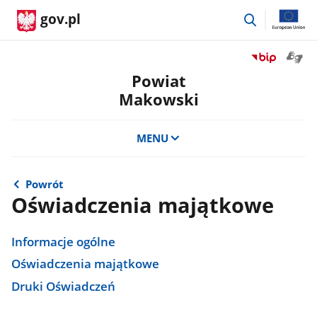
przejdź
gov.pl
do
wyszukiwar
Otwór
Przejdź
okno
do
Powiat
z
serwisu
Makowski
tłuma
Biuletyn
języka
Informacji
migow
Publicznej
MENU
Powiat
Makowski
Powrót
Oświadczenia majątkowe
Informacje ogólne
Oświadczenia majątkowe
Druki Oświadczeń