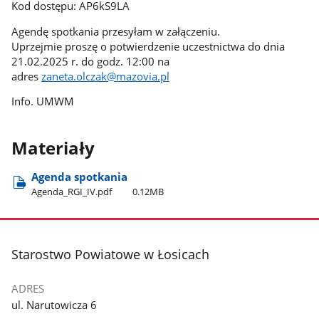
Kod dostępu: AP6kS9LA
Agendę spotkania przesyłam w załączeniu.
Uprzejmie proszę o potwierdzenie uczestnictwa do dnia
21.02.2025 r. do godz. 12:00 na
adres
zaneta.olczak@mazovia.pl
Info. UMWM
Materiały
Agenda spotkania
Agenda​_RGI​_IV.pdf
0.12MB
stopka
Starostwo Powiatowe w Łosicach
ADRES
ul. Narutowicza 6