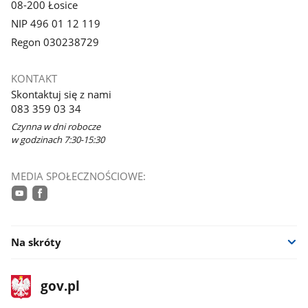
08-200 Łosice
NIP 496 01 12 119
Regon 030238729
KONTAKT
Skontaktuj się z nami
083 359 03 34
Czynna w dni robocze
w godzinach 7:30-15:30
MEDIA SPOŁECZNOŚCIOWE:
youtube
facebook
Na skróty
stopka
Strona
gov.pl
gov.pl
główna