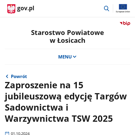
przejdź
gov.pl
do
wyszukiwar
Przejdź
do
Starostwo Powiatowe
serwis
w Łosicach
Biulety
Informa
Publicz
MENU
Staros
Powiat
w
Powrót
Łosicac
Zaproszenie na 15
jubileuszową edycję Targów
Sadownictwa i
Warzywnictwa TSW 2025
01.10.2024