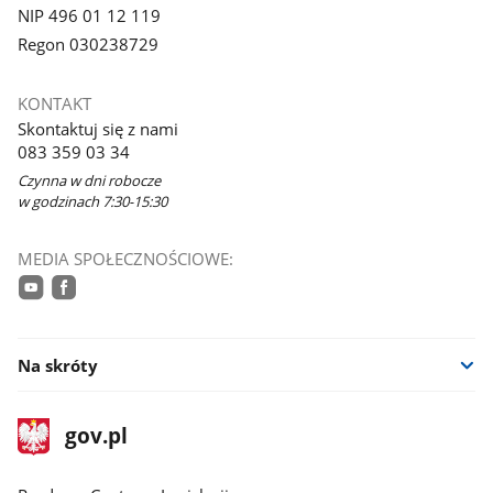
NIP 496 01 12 119
Regon 030238729
KONTAKT
Skontaktuj się z nami
083 359 03 34
Czynna w dni robocze
w godzinach 7:30-15:30
MEDIA SPOŁECZNOŚCIOWE:
youtube
facebook
Na skróty
stopka
Strona
gov.pl
gov.pl
główna