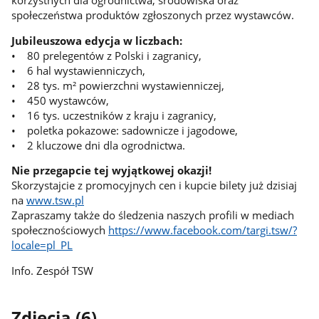
korzystnych dla ogrodnictwa, środowiska oraz
społeczeństwa produktów zgłoszonych przez wystawców.
Jubileuszowa edycja w liczbach:
• 80 prelegentów z Polski i zagranicy,
• 6 hal wystawienniczych,
• 28 tys. m² powierzchni wystawienniczej,
• 450 wystawców,
• 16 tys. uczestników z kraju i zagranicy,
• poletka pokazowe: sadownicze i jagodowe,
• 2 kluczowe dni dla ogrodnictwa.
Nie przegapcie tej wyjątkowej okazji!
Skorzystajcie z promocyjnych cen i kupcie bilety już dzisiaj
na
www.tsw.pl
Zapraszamy także do śledzenia naszych profili w mediach
społecznościowych
https://www.facebook.com/targi.tsw/?
locale=pl_PL
Info. Zespół TSW
Zdjęcia (6)