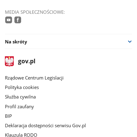
MEDIA SPOŁECZNOŚCIOWE:
youtube
facebook
Na skróty
stopka
Strona
gov.pl
gov.pl
główna
Rządowe Centrum Legislacji
Polityka cookies
Służba cywilna
Profil zaufany
BIP
Deklaracja dostępności serwisu Gov.pl
Klauzula RODO