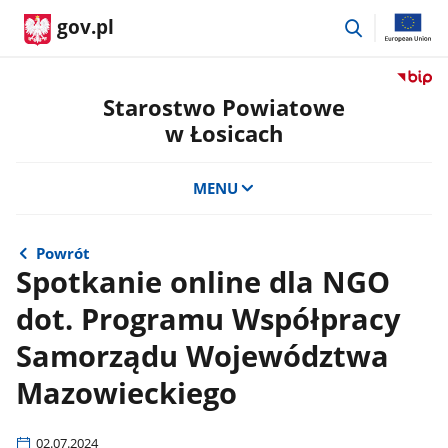
przejdź
gov.pl
do
wyszukiwar
Przejdź
do
Starostwo Powiatowe
serwis
w Łosicach
Biulety
Informa
Publicz
MENU
Staros
Powiat
w
Powrót
Łosicac
Spotkanie online dla NGO
dot. Programu Współpracy
Samorządu Województwa
Mazowieckiego
02.07.2024