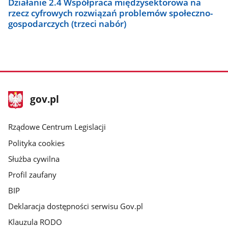
Działanie 2.4 Współpraca międzysektorowa na
rzecz cyfrowych rozwiązań problemów społeczno-
gospodarczych (trzeci nabór)
stopka
Strona
gov.pl
gov.pl
główna
Rządowe Centrum Legislacji
Polityka cookies
Służba cywilna
Profil zaufany
BIP
Deklaracja dostępności serwisu Gov.pl
Klauzula RODO