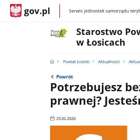
gov.pl
Serwis jednostek samorządu teryt
gov.pl
Starostwo Po
w Łosicach
Powiat Łosicki
Aktualności
Aktua
Powrót
Potrzebujesz b
prawnej? Jesteś
25.02.2026