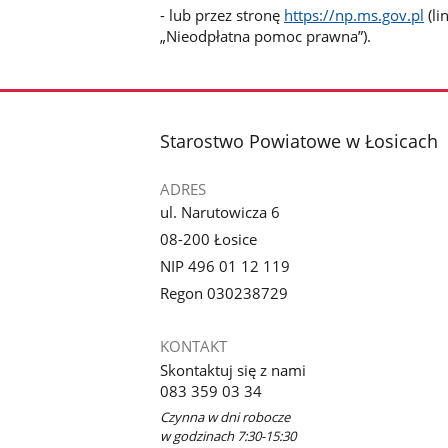
- lub przez stronę
https://np.ms.gov.pl
(li
„Nieodpłatna pomoc prawna”).
stopka
Starostwo Powiatowe w Łosicach
ADRES
ul. Narutowicza 6
08-200 Łosice
NIP 496 01 12 119
Regon 030238729
KONTAKT
Skontaktuj się z nami
083 359 03 34
Czynna w dni robocze
w godzinach 7:30-15:30