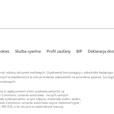
ookies
Służba cywilna
Profil zaufany
BIP
Deklaracja dos
ać adresy skrzynek mailowych. Użytkownik korzystający z odnośnika będącego 
nych w wiadomości) w celu przesłania odpowiedzi na przesłane pytania. Szczegó
 osobowych.
ie (z wyłączeniem treści audiowizualnych), są
ive Commons: uznanie autorstwa - na tych samych
ły audiowizualne, w tym zdjęcia, materiały audio i wideo,
eative Commons: uznanie autorstwa użycie niekomercyjne -
D 4.0), o ile nie jest to stwierdzone inaczej.