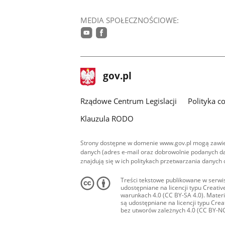
MEDIA SPOŁECZNOŚCIOWE:
youtube
facebook
stopka
Strona
gov.pl
gov.pl
główna
Rządowe Centrum Legislacji
Polityka c
Klauzula RODO
Strony dostępne w domenie www.gov.pl mogą zawier
danych (adres e-mail oraz dobrowolnie podanych da
znajdują się w ich politykach przetwarzania danych
Treści tekstowe publikowane w serwis
udostępniane na licencji typu Creat
warunkach 4.0 (CC BY-SA 4.0). Materia
są udostępniane na licencji typu Cr
bez utworów zależnych 4.0 (CC BY-NC-N