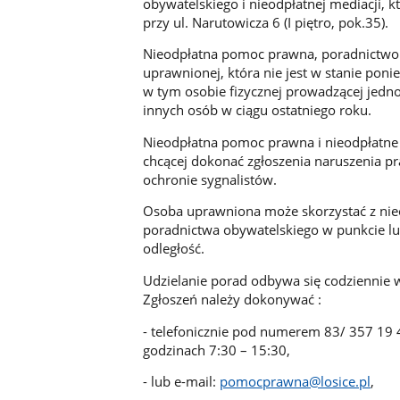
obywatelskiego i nieodpłatnej mediacji, 
przy ul. Narutowicza 6 (I piętro, pok.35).
Nieodpłatna pomoc prawna, poradnictwo o
uprawnionej, która nie jest w stanie pon
w tym osobie fizycznej prowadzącej jedn
innych osób w ciągu ostatniego roku.
Nieodpłatna pomoc prawna i nieodpłatne 
chcącej dokonać zgłoszenia naruszenia p
ochronie sygnalistów.
Osoba uprawniona może skorzystać z nie
poradnictwa obywatelskiego w punkcie l
odległość.
Udzielanie porad odbywa się codziennie 
Zgłoszeń należy dokonywać :
- telefonicznie pod numerem 83/ 357 19 
godzinach 7:30 – 15:30,
- lub e-mail:
pomocprawna@losice.pl
,