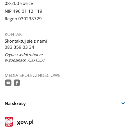
08-200 Łosice
NIP 496 01 12 119
Regon 030238729
KONTAKT
Skontaktuj się z nami
083 359 03 34
Czynna w dni robocze
w godzinach 7:30-15:30
MEDIA SPOŁECZNOŚCIOWE:
youtube
facebook
Na skróty
stopka
Strona
gov.pl
gov.pl
główna