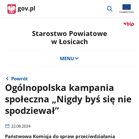
przejdź
gov.pl
do
wyszukiwar
Przejdź
do
Starostwo Powiatowe
serwis
w Łosicach
Biulety
Informa
Publicz
MENU
Staros
Powiat
w
Powrót
Łosicac
Ogólnopolska kampania
społeczna „Nigdy byś się nie
spodziewał”
22.08.2024
Państwowa Komisja do spraw przeciwdziałania