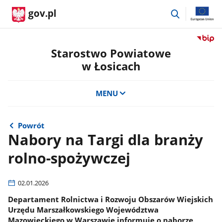
przejdź
gov.pl
do
wyszukiwar
Przejdź
do
Starostwo Powiatowe
serwis
w Łosicach
Biulety
Informa
Publicz
MENU
Staros
Powiat
w
Powrót
Łosicac
Nabory na Targi dla branży
rolno-spożywczej
02.01.2026
Departament Rolnictwa i Rozwoju Obszarów Wiejskich
Urzędu Marszałkowskiego Województwa
Mazowieckiego w Warszawie informuje o naborze