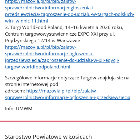
https://mazovia.pl/pl/bip/zalatw-
sprawe/rolnictwo/informacjeogloszenia-i-
przedsiewziecia/zaproszenie-do-udzialu-w-targach-polskich-
win-iwinnic-11.html
3. Targi WorldFood Poland, 14–16 kwietnia 2026 roku,
Centrum targowowystawiennicze EXPO XXI przy ul.
Prądzyńskiego 12/14 w Warszawie
https://mazovia.pl/pl/bip/zalatw-
sprawe/rolnictwo/informacje-ogloszenia-
iprzedsiewziecia/zaproszenie-do-udzialu-w-xii-edycji-
targow-worldfoodpoland.html
Szczegółowe informacje dotyczące Targów znajdują się na
stronie internetowej pod
adresem:
https://mazovia.pl/pl/bip/zalatw-
sprawe/rolnictwo/informacje-ogloszenia-i-przedsiewziecia
Info. UMWM
stopka
Starostwo Powiatowe w Łosicach