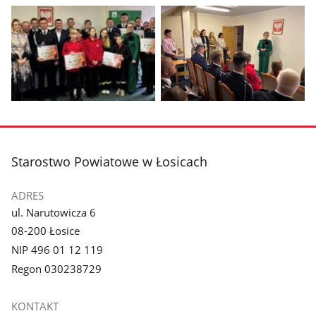
Pokaż
Pokaż
zdjęcie
zdjęcie
1
2
z
z
galerii.
galerii.
Pokaż
Pokaż
zdjęcie
zdjęcie
3
4
z
z
stopka
Starostwo Powiatowe w Łosicach
galerii.
galerii.
ADRES
ul. Narutowicza 6
08-200 Łosice
NIP 496 01 12 119
Regon 030238729
KONTAKT