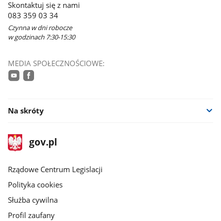
Skontaktuj się z nami
083 359 03 34
Czynna w dni robocze
w godzinach 7:30-15:30
MEDIA SPOŁECZNOŚCIOWE:
youtube
facebook
Na skróty
stopka
Strona
gov.pl
gov.pl
główna
Rządowe Centrum Legislacji
Polityka cookies
Służba cywilna
Profil zaufany