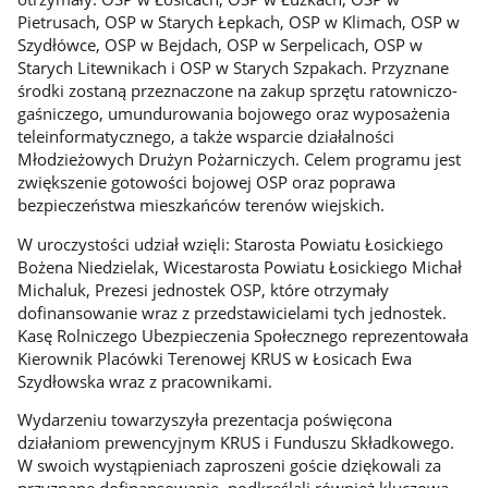
Pietrusach, OSP w Starych Łepkach, OSP w Klimach, OSP w
Szydłówce, OSP w Bejdach, OSP w Serpelicach, OSP w
Starych Litewnikach i OSP w Starych Szpakach. Przyznane
środki zostaną przeznaczone na zakup sprzętu ratowniczo-
gaśniczego, umundurowania bojowego oraz wyposażenia
teleinformatycznego, a także wsparcie działalności
Młodzieżowych Drużyn Pożarniczych. Celem programu jest
zwiększenie gotowości bojowej OSP oraz poprawa
bezpieczeństwa mieszkańców terenów wiejskich.
W uroczystości udział wzięli: Starosta Powiatu Łosickiego
Bożena Niedzielak, Wicestarosta Powiatu Łosickiego Michał
Michaluk, Prezesi jednostek OSP, które otrzymały
dofinansowanie wraz z przedstawicielami tych jednostek.
Kasę Rolniczego Ubezpieczenia Społecznego reprezentowała
Kierownik Placówki Terenowej KRUS w Łosicach Ewa
Szydłowska wraz z pracownikami.
Wydarzeniu towarzyszyła prezentacja poświęcona
działaniom prewencyjnym KRUS i Funduszu Składkowego.
W swoich wystąpieniach zaproszeni goście dziękowali za