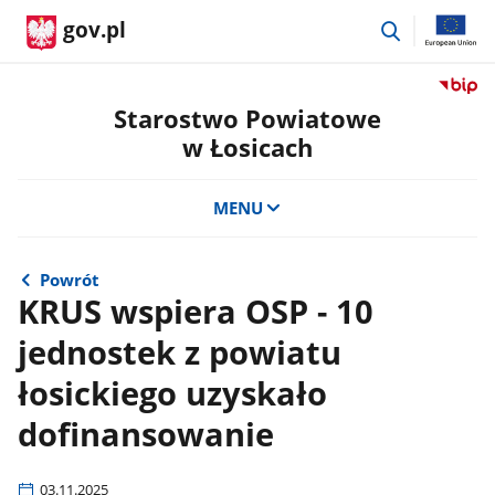
przejdź
gov.pl
do
wyszukiwar
Przejdź
do
Starostwo Powiatowe
serwis
w Łosicach
Biulety
Informa
Publicz
MENU
Staros
Powiat
w
Powrót
Łosicac
KRUS wspiera OSP - 10
jednostek z powiatu
łosickiego uzyskało
dofinansowanie
03.11.2025