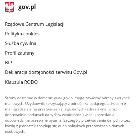
stopka
Strona
gov.pl
gov.pl
główna
Rządowe Centrum Legislacji
Polityka cookies
Służba cywilna
Profil zaufany
BIP
Deklaracja dostępności serwisu Gov.pl
Klauzula RODO
Strony dostępne w domenie www.gov.pl mogą zawierać adresy skrzynek
mailowych. Użytkownik korzystający z odnośnika będącego adresem e-
mail zgadza się na przetwarzanie jego danych (adres e-mail oraz
dobrowolnie podanych danych w wiadomości) w celu przesłania
odpowiedzi na przesłane pytania. Szczegóły przetwarzania danych przez
każdą z jednostek znajdują się w ich politykach przetwarzania danych
osobowych.