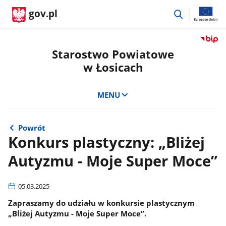
przejdź
gov.pl
do
wyszukiwar
Przejdź
do
Starostwo Powiatowe
serwis
w Łosicach
Biulety
Informa
Publicz
MENU
Staros
Powiat
w
Powrót
Łosicac
Konkurs plastyczny: „Bliżej
Autyzmu - Moje Super Moce”
05.03.2025
Zapraszamy do udziału w konkursie plastycznym
„Bliżej Autyzmu - Moje Super Moce”.