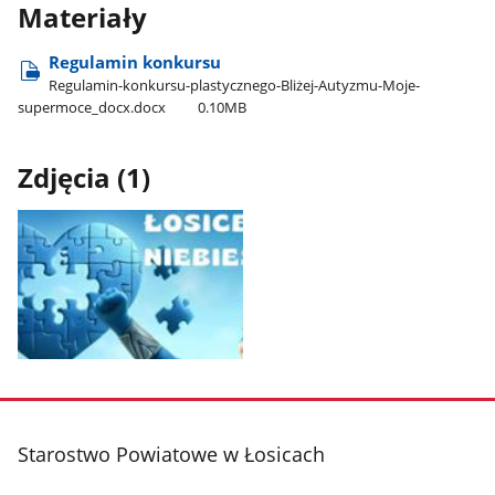
Materiały
Regulamin konkursu
Regulamin-konkursu-plastycznego-Bliżej-Autyzmu-Moje-
supermoce​_docx.docx
0.10MB
Zdjęcia (1)
Pokaż
zdjęcie
1
z
stopka
Starostwo Powiatowe w Łosicach
galerii.