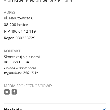
stopka
Starostwo Powiatowe w Łosicach
ADRES
ul. Narutowicza 6
08-200 Łosice
NIP 496 01 12 119
Regon 030238729
KONTAKT
Skontaktuj się z nami
083 359 03 34
Czynna w dni robocze
w godzinach 7:30-15:30
MEDIA SPOŁECZNOŚCIOWE:
youtube
facebook
Na skróty