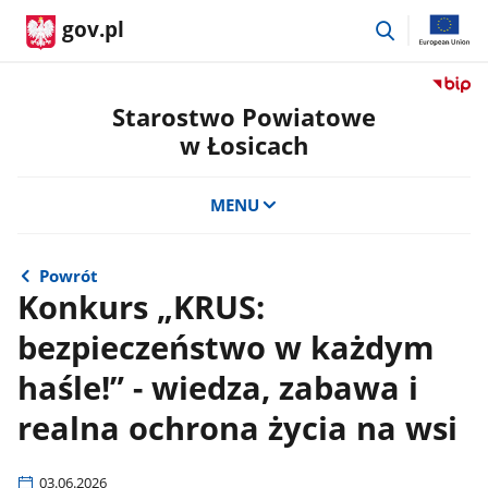
przejdź
gov.pl
do
wyszukiwar
Przejdź
do
Starostwo Powiatowe
serwis
w Łosicach
Biulety
Informa
Publicz
MENU
Staros
Powiat
w
Powrót
Łosicac
Konkurs „KRUS:
bezpieczeństwo w każdym
haśle!” - wiedza, zabawa i
realna ochrona życia na wsi
03.06.2026