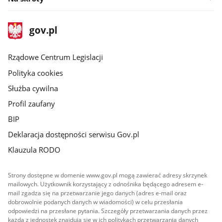
stopka
Strona
gov.pl
gov.pl
główna
Rządowe Centrum Legislacji
Polityka cookies
Służba cywilna
Profil zaufany
BIP
Deklaracja dostępności serwisu Gov.pl
Klauzula RODO
Strony dostępne w domenie www.gov.pl mogą zawierać adresy skrzynek
mailowych. Użytkownik korzystający z odnośnika będącego adresem e-
mail zgadza się na przetwarzanie jego danych (adres e-mail oraz
dobrowolnie podanych danych w wiadomości) w celu przesłania
odpowiedzi na przesłane pytania. Szczegóły przetwarzania danych przez
każdą z jednostek znajdują się w ich politykach przetwarzania danych