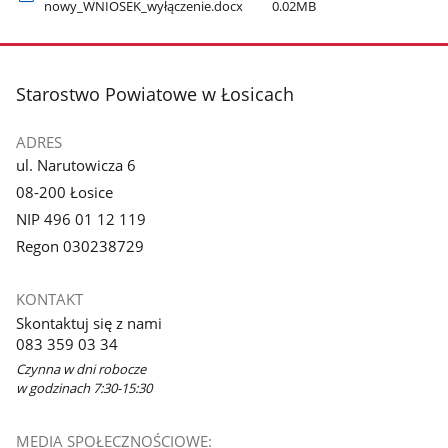
nowy​_WNIOSEK​_wyłączenie.docx
0.02MB
stopka
Starostwo Powiatowe w Łosicach
ADRES
ul. Narutowicza 6
08-200 Łosice
NIP 496 01 12 119
Regon 030238729
KONTAKT
Skontaktuj się z nami
083 359 03 34
Czynna w dni robocze
w godzinach 7:30-15:30
MEDIA SPOŁECZNOŚCIOWE: