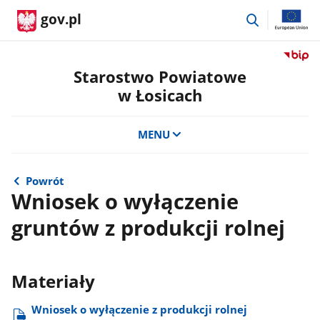
przejdź
gov.pl
do
wyszukiwar
Przejdź
do
Starostwo Powiatowe
serwis
w Łosicach
Biulety
Informa
Publicz
MENU
Staros
Powiat
w
Powrót
Łosicac
Wniosek o wyłączenie
gruntów z produkcji rolnej
Materiały
Wniosek o wyłączenie z produkcji rolnej