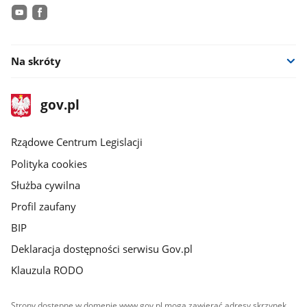
youtube
facebook
Na skróty
stopka
Strona
gov.pl
gov.pl
główna
Rządowe Centrum Legislacji
Polityka cookies
Służba cywilna
Profil zaufany
BIP
Deklaracja dostępności serwisu Gov.pl
Klauzula RODO
Strony dostępne w domenie www.gov.pl mogą zawierać adresy skrzynek