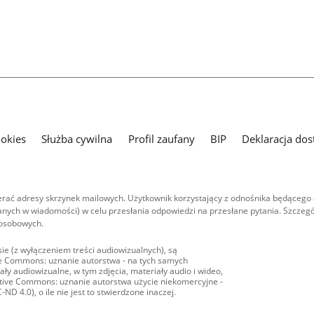
ookies
Służba cywilna
Profil zaufany
BIP
Deklaracja dos
ać adresy skrzynek mailowych. Użytkownik korzystający z odnośnika będącego 
nych w wiadomości) w celu przesłania odpowiedzi na przesłane pytania. Szczegó
 osobowych.
ie (z wyłączeniem treści audiowizualnych), są
ive Commons: uznanie autorstwa - na tych samych
ły audiowizualne, w tym zdjęcia, materiały audio i wideo,
eative Commons: uznanie autorstwa użycie niekomercyjne -
D 4.0), o ile nie jest to stwierdzone inaczej.