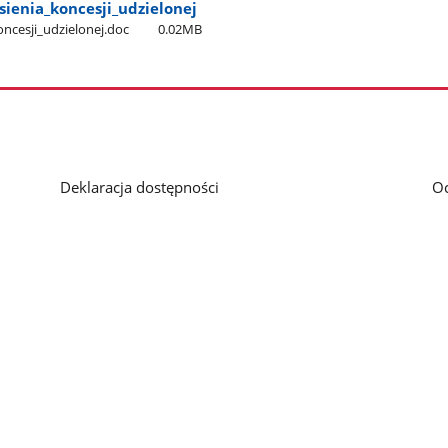
sienia​_koncesji​_udzielonej
oncesji​_udzielonej.doc
0.02MB
Deklaracja dostępności
O