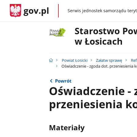
gov.pl
Serwis jednostek samorządu teryt
gov.pl
Starostwo Po
w Łosicach
Powiat Łosicki
Załatw sprawę
Ref
Oświadczenie - zgoda dot. przeniesienia k
Powrót
Oświadczenie - 
przeniesienia ko
Materiały