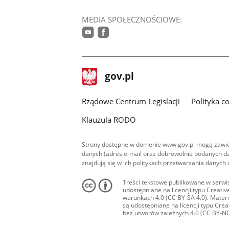
MEDIA SPOŁECZNOŚCIOWE:
youtube
facebook
stopka
Strona
gov.pl
gov.pl
główna
Rządowe Centrum Legislacji
Polityka c
Klauzula RODO
Strony dostępne w domenie www.gov.pl mogą zawier
danych (adres e-mail oraz dobrowolnie podanych da
znajdują się w ich politykach przetwarzania danych
Treści tekstowe publikowane w serwis
udostępniane na licencji typu Creat
warunkach 4.0 (CC BY-SA 4.0). Materia
są udostępniane na licencji typu Cr
bez utworów zależnych 4.0 (CC BY-NC-N