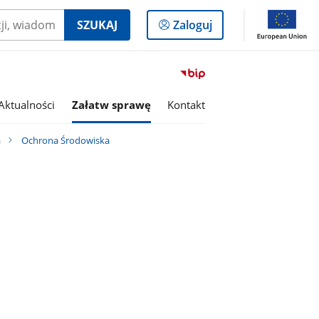
Logowanie
SZUKAJ
Zaloguj
do
panelu
Przejdź
do
serwisu
Aktualności
Załatw sprawę
Kontakt
Biuletyn
Informacji
a
Ochrona Środowiska
Publicznej
Starostwo
Powiatowe
w
Łosicach