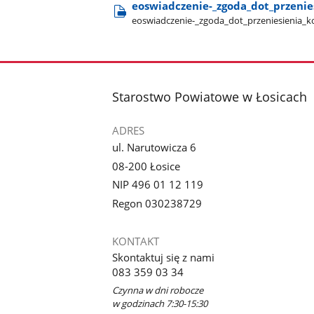
eoswiadczenie-​_zgoda​_dot​_przenie
eoswiadczenie-​_zgoda​_dot​_przeniesienia​_k
stopka
Starostwo Powiatowe w Łosicach
ADRES
ul. Narutowicza 6
08-200 Łosice
NIP 496 01 12 119
Regon 030238729
KONTAKT
Skontaktuj się z nami
083 359 03 34
Czynna w dni robocze
w godzinach 7:30-15:30