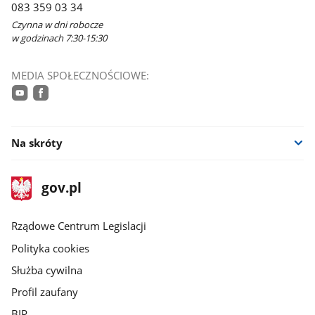
083 359 03 34
Czynna w dni robocze
w godzinach 7:30-15:30
MEDIA SPOŁECZNOŚCIOWE:
youtube
facebook
Na skróty
stopka
Strona
gov.pl
gov.pl
główna
Rządowe Centrum Legislacji
Polityka cookies
Służba cywilna
Profil zaufany
BIP