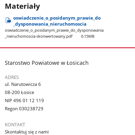
Materiały
oswiadczenie​_o​_posidanym​_prawie​_do​
_dysponowania​_nieruchomoscia
oswiadczenie​_o​_posidanym​_prawie​_do​_dysponowania​
_nieruchomoscia-skonwertowany.pdf
0.15MB
stopka
Starostwo Powiatowe w Łosicach
ADRES
ul. Narutowicza 6
08-200 Łosice
NIP 496 01 12 119
Regon 030238729
KONTAKT
Skontaktuj się z nami