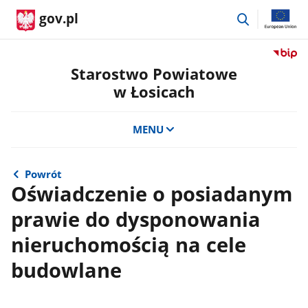
przejdź
gov.pl
do
wyszukiwar
Przejdź
do
Starostwo Powiatowe
serwis
w Łosicach
Biulety
Informa
Publicz
MENU
Staros
Powiat
w
Powrót
Łosicac
Oświadczenie o posiadanym
prawie do dysponowania
nieruchomością na cele
budowlane