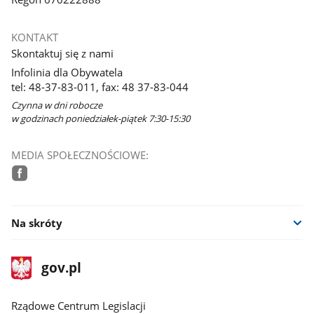
KONTAKT
Skontaktuj się z nami
Infolinia dla Obywatela
tel: 48-37-83-011, fax: 48 37-83-044
Czynna w dni robocze
w godzinach poniedziałek-piątek 7:30-15:30
MEDIA SPOŁECZNOŚCIOWE:
facebook
Na skróty
stopka
Strona
gov.pl
gov.pl
główna
Rządowe Centrum Legislacji