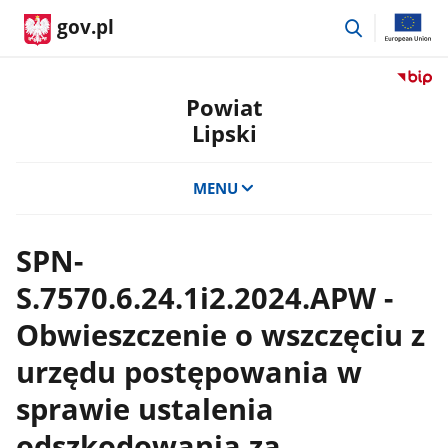
przejdź
gov.pl
do
wyszukiwar
Przejdź
do
Powiat
serwis
Lipski
Biulety
Informa
Publicz
MENU
Powiat
Lipski
SPN-
S.7570.6.24.1i2.2024.APW -
Obwieszczenie o wszczęciu z
urzędu postępowania w
sprawie ustalenia
odszkodowania za