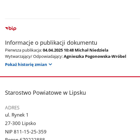
Informacje o publikacji dokumentu
Pierwsza publikacja:
04.04.2025 10:48 Michał Niedziela
Wytwarzający/ Odpowiadający:
Agnieszka Pogonowska-Wróbel
Pokaż historię zmian
stopka
Starostwo Powiatowe w Lipsku
ADRES
ul. Rynek 1
27-300 Lipsko
NIP 811-15-25-359
Regon 670222888