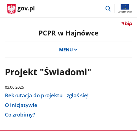
przejdź
gov.pl
do
wyszukiwar
Przejdź
do
PCPR w Hajnówce
serwis
Biulety
MENU
Informa
Publicz
PCPR
Projekt "Świadomi"
w
Hajnów
03.06.2026
Rekrutacja do projektu - zgłoś się!
O inicjatywie
Co zrobimy?