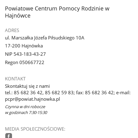
stopka
Powiatowe Centrum Pomocy Rodzinie w
Hajnówce
ADRES
ul. Marszałka Józefa Piłsudskiego 10A
17-200 Hajnówka
NIP 543-183-43-27
Regon 050667722
KONTAKT
Skontaktuj się z nami
tel.: 85 682 36 42, 85 682 59 83; fax: 85 682 36 42; e-mail:
pcpr@powiat.hajnowka.pl
Czynna w dni robocze
w godzinach 7:30-15:30
MEDIA SPOŁECZNOŚCIOWE: