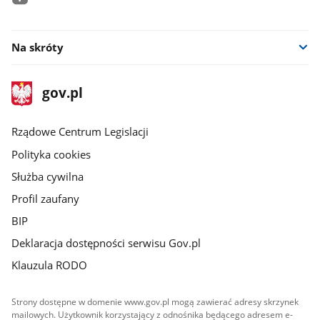
facebook
Na skróty
stopka
Strona
gov.pl
gov.pl
główna
Rządowe Centrum Legislacji
Polityka cookies
Służba cywilna
Profil zaufany
BIP
Deklaracja dostępności serwisu Gov.pl
Klauzula RODO
Strony dostępne w domenie www.gov.pl mogą zawierać adresy skrzynek
mailowych. Użytkownik korzystający z odnośnika będącego adresem e-