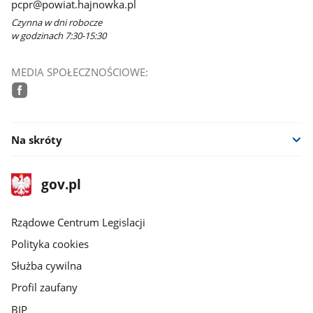
pcpr@powiat.hajnowka.pl
Czynna w dni robocze
w godzinach 7:30-15:30
MEDIA SPOŁECZNOŚCIOWE:
facebook
Na skróty
stopka
Strona
gov.pl
gov.pl
główna
Rządowe Centrum Legislacji
Polityka cookies
Służba cywilna
Profil zaufany
BIP