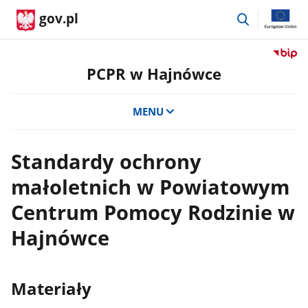
przejdź
gov.pl
do
wyszukiwar
Przejdź
do
PCPR w Hajnówce
serwis
Biulety
MENU
Informa
Publicz
PCPR
Standardy ochrony
w
Hajnów
małoletnich w Powiatowym
Centrum Pomocy Rodzinie w
Hajnówce
Materiały