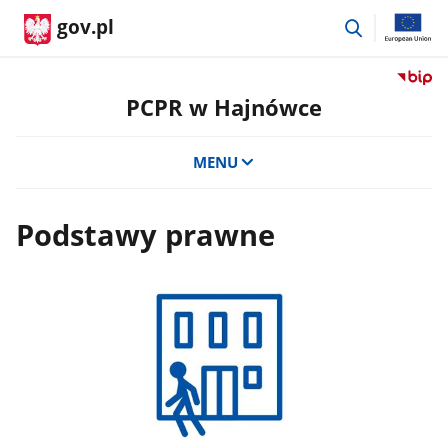
przejdź
gov.pl
do
wyszukiwar
Przejdź
do
PCPR w Hajnówce
serwis
Biulety
MENU
Informa
Publicz
PCPR
Podstawy prawne
w
Hajnów