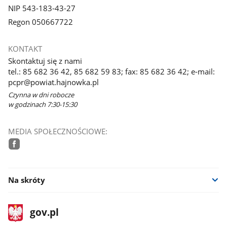
NIP 543-183-43-27
Regon 050667722
KONTAKT
Skontaktuj się z nami
tel.: 85 682 36 42, 85 682 59 83; fax: 85 682 36 42; e-mail:
pcpr@powiat.hajnowka.pl
Czynna w dni robocze
w godzinach 7:30-15:30
MEDIA SPOŁECZNOŚCIOWE:
facebook
Na skróty
stopka
Strona
gov.pl
gov.pl
główna