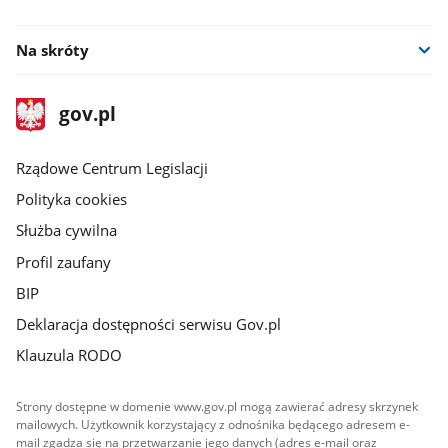
facebook
Na skróty
stopka
Strona
gov.pl
gov.pl
główna
Rządowe Centrum Legislacji
Polityka cookies
Służba cywilna
Profil zaufany
BIP
Deklaracja dostępności serwisu Gov.pl
Klauzula RODO
Strony dostępne w domenie www.gov.pl mogą zawierać adresy skrzynek
mailowych. Użytkownik korzystający z odnośnika będącego adresem e-
mail zgadza się na przetwarzanie jego danych (adres e-mail oraz