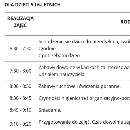
DLA DZIECI 5 I 6-LETNICH
REALIZACJA
ROD
ZAJĘĆ
Schodzenie się dzieci do przedszkola, s
6:30 - 7:30
zgodnie
z potrzebami dzieci.
Zabawy dowolne w kącikach zainteresowań 
7:30 - 8:00
udziałem nauczyciela
8:00 - 8:30
Zabawy ruchowe i ćwiczenia poranne.
8:30 - 8:45
Czynności higieniczne i organizacyjno-po
8:45 - 9:10
Śniadanie.
Przygotowanie do zajęć. Czas dowolnie z
9:10 - 9:20