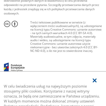
dobrowolnie podanych danych w wiadomości) w celu przesłania
odpowiedzi na przesłane pytania. Szczegóły przetwarzania danych przez
każdą z jednostek znajdują się w ich politykach przetwarzania danych
osobowych.
Treści tekstowe publikowane w serwisie (z
wyłączeniem treści audiowizualnych), są udostępniane
na licencji typu Creative Commons: uznanie autorstwa
- na tych samych warunkach 4.0 (CC BY-SA 4.0).
Materiały audiowizualne, w tym zdjęcia, materiały
audio i wideo, są udostępniane na licencji typu
Creative Commons: uznanie autorstwa użycie
niekomercyjne - bez utworów zależnych 4.0 (CC BY-
NC-ND 4.0), o ile nie jest to stwierdzone inaczej.
W celu świadczenia usług na najwyższym poziomie
stosujemy pliki cookies. Korzystanie z naszej witryny
oznacza, że będą one zamieszczane w Państwa urządzeniu.
W każdym momencie można dokonać zmiany ustawień