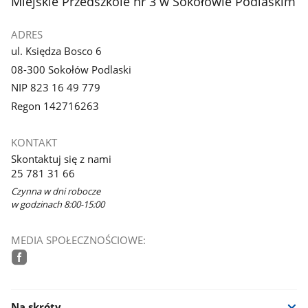
stopka
Miejskie Przedszkole nr 3 w Sokołowie Podlaskim
ADRES
ul. Księdza Bosco 6
08-300 Sokołów Podlaski
NIP 823 16 49 779
Regon 142716263
KONTAKT
Skontaktuj się z nami
25 781 31 66
Czynna w dni robocze
w godzinach 8:00-15:00
MEDIA SPOŁECZNOŚCIOWE:
facebook
Na skróty