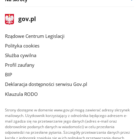
stopka
Strona
gov.pl
gov.pl
główna
Rządowe Centrum Legislacji
Polityka cookies
Służba cywilna
Profil zaufany
BIP
Deklaracja dostępności serwisu Gov.pl
Klauzula RODO
Strony dostępne w domenie www.gov.pl mogą zawierać adresy skrzynek
mailowych. Użytkownik korzystający z odnośnika będącego adresem e-
mail zgadza się na przetwarzanie jego danych (adres e-mail oraz
dobrowolnie podanych danych w wiadomości) w celu przesłania
odpowiedzi na przesłane pytania. Szczegóły przetwarzania danych przez
każdą z jednostek znajdują się w ich politykach przetwarzania danych