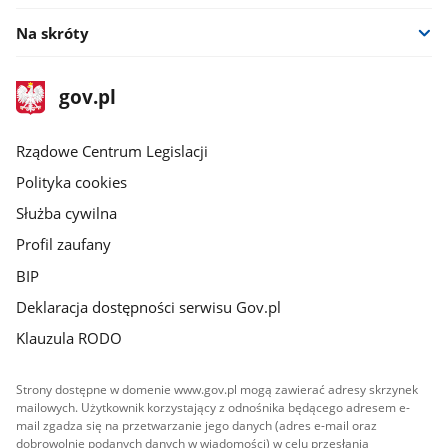
Na skróty
stopka
Strona
gov.pl
gov.pl
główna
Rządowe Centrum Legislacji
Polityka cookies
Służba cywilna
Profil zaufany
BIP
Deklaracja dostępności serwisu Gov.pl
Klauzula RODO
Strony dostępne w domenie www.gov.pl mogą zawierać adresy skrzynek
mailowych. Użytkownik korzystający z odnośnika będącego adresem e-
mail zgadza się na przetwarzanie jego danych (adres e-mail oraz
dobrowolnie podanych danych w wiadomości) w celu przesłania