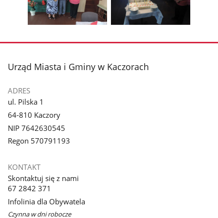
z
z
zdjęcia
zdjęc
galerii.
galerii.
Pokaż
Pokaż
zdjęcie
zdjęcie
3
4
z
z
stopka
Urząd Miasta i Gminy w Kaczorach
galerii.
galerii.
ADRES
ul. Pilska 1
64-810 Kaczory
NIP 7642630545
Regon 570791193
KONTAKT
Skontaktuj się z nami
67 2842 371
Infolinia dla Obywatela
Czynna w dni robocze