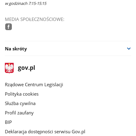
w godzinach 7:15-15:15
MEDIA SPOŁECZNOŚCIOWE:
facebook
Na skróty
stopka
Strona
gov.pl
gov.pl
główna
Rządowe Centrum Legislacji
Polityka cookies
Służba cywilna
Profil zaufany
BIP
Deklaracja dostępności serwisu Gov.pl