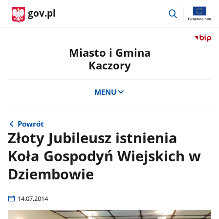
przejdź
gov.pl
do
wyszukiwar
Przejdź
do
Miasto i Gmina
serwis
Kaczory
Biulety
Informa
Publicz
MENU
Miasto
i
Gmina
Powrót
Kaczor
Złoty Jubileusz istnienia
Koła Gospodyń Wiejskich w
Dziembowie
14.07.2014