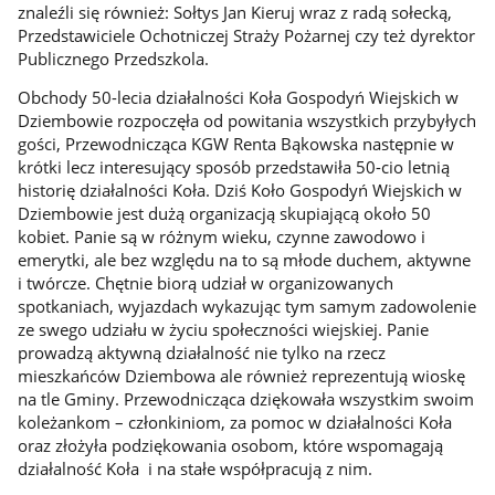
znaleźli się również: Sołtys Jan Kieruj wraz z radą sołecką,
Przedstawiciele Ochotniczej Straży Pożarnej czy też dyrektor
Publicznego Przedszkola.
Obchody 50-lecia działalności Koła Gospodyń Wiejskich w
Dziembowie rozpoczęła od powitania wszystkich przybyłych
gości, Przewodnicząca KGW Renta Bąkowska następnie w
krótki lecz interesujący sposób przedstawiła 50-cio letnią
historię działalności Koła. Dziś Koło Gospodyń Wiejskich w
Dziembowie jest dużą organizacją skupiającą około 50
kobiet. Panie są w różnym wieku, czynne zawodowo i
emerytki, ale bez względu na to są młode duchem, aktywne
i twórcze. Chętnie biorą udział w organizowanych
spotkaniach, wyjazdach wykazując tym samym zadowolenie
ze swego udziału w życiu społeczności wiejskiej. Panie
prowadzą aktywną działalność nie tylko na rzecz
mieszkańców Dziembowa ale również reprezentują wioskę
na tle Gminy. Przewodnicząca dziękowała wszystkim swoim
koleżankom – członkiniom, za pomoc w działalności Koła
oraz złożyła podziękowania osobom, które wspomagają
działalność Koła i na stałe współpracują z nim.