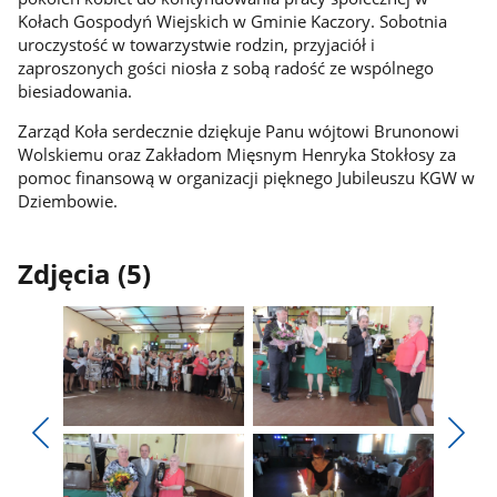
Kołach Gospodyń Wiejskich w Gminie Kaczory. Sobotnia
uroczystość w towarzystwie rodzin, przyjaciół i
zaproszonych gości niosła z sobą radość ze wspólnego
biesiadowania.
Zarząd Koła serdecznie dziękuje Panu wójtowi Brunonowi
Wolskiemu oraz Zakładom Mięsnym Henryka Stokłosy za
pomoc finansową w organizacji pięknego Jubileuszu KGW w
Dziembowie.
Zdjęcia (5)
Pokaż
Pokaż
zdjęcie
zdjęcie
Pokaż
Poka
1
2
poprzednie
nest