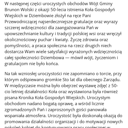
W następnej części uroczystych obchodów Wójt Gminy
Brunon Wolski z okazji 50-lecia istnienia Koła Gospodyń
Wiejskich w Dziembowie złożył na ręce Pani
Przewodniczącej najserdeczniejsze gratulacje oraz wyrazy
szczerej wdzięczności dla zaangażowania Pań w
upowszechnianie kultury i tradycji polskiej wsi oraz wręczył
okolicznościowy puchar i kwiaty. Życzę zdrowia oraz
pomyślności, a praca społeczna na rzecz drugich niech
dostarcza Wam wiele satysfakcji wyrażonych wdzięcznością
całej społeczności Dziembowa — mówił wójt, życzeniom i
gratulacjom nie było końca.
Na tak wzniosłej uroczystości nie zapomniano o torcie, przy
którym odśpiewano gromkie Sto lat dla obecnego Zarządu.
W międzyczasie można było obejrzeć wystawę zdjęć z 50-
cio letniej działalności Koła oraz wystawiona była również
pisana Kronika Koła Gospodyń Wiejskich. Uroczystym
obchodom nadano bogatą oprawę, a wśród licznie
zgromadzonych Pań i zaproszonych gości panowała
wspaniała atmosfera. Uroczystość była doskonałą okazją do
promowania działalności organizacji i do motywacji nowych
pokoleń kobiet do kontynuowania pracy społecznej w