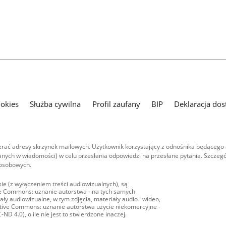
ookies
Służba cywilna
Profil zaufany
BIP
Deklaracja dos
ać adresy skrzynek mailowych. Użytkownik korzystający z odnośnika będącego 
nych w wiadomości) w celu przesłania odpowiedzi na przesłane pytania. Szczegó
 osobowych.
ie (z wyłączeniem treści audiowizualnych), są
ive Commons: uznanie autorstwa - na tych samych
ły audiowizualne, w tym zdjęcia, materiały audio i wideo,
eative Commons: uznanie autorstwa użycie niekomercyjne -
D 4.0), o ile nie jest to stwierdzone inaczej.