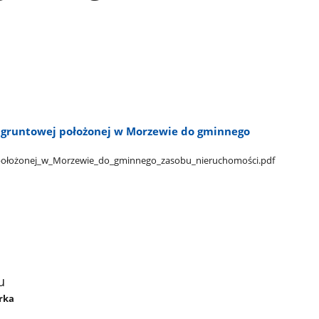
 gruntowej położonej w Morzewie do gminnego
położonej​_w​_Morzewie​_do​_gminnego​_zasobu​_nieruchomości.pdf
u
órka