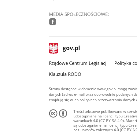
MEDIA SPOŁECZNOŚCIOWE:
facebook
stopka
Strona
gov.pl
gov.pl
główna
Rządowe Centrum Legislacji
Polityka c
Klauzula RODO
Strony dostępne w domenie www.gov.pl mogą zawier
danych (adres e-mail oraz dobrowolnie podanych da
znajdują się w ich politykach przetwarzania danych
Treści tekstowe publikowane w serwis
udostępniane na licencji typu Creat
warunkach 4.0 (CC BY-SA 4.0). Materia
są udostępniane na licencji typu Cr
bez utworów zależnych 4.0 (CC BY-NC-N