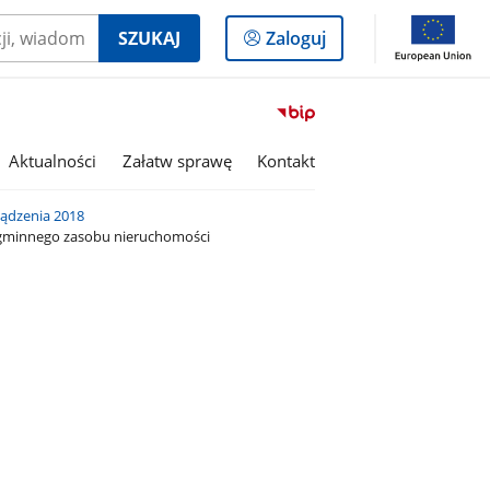
Logowanie
SZUKAJ
Zaloguj
do
panelu
Przejdź
do
serwisu
Aktualności
Załatw sprawę
Kontakt
Biuletyn
Informacji
ządzenia 2018
Publicznej
o gminnego zasobu nieruchomości
Miasto
i
Gmina
Kaczory