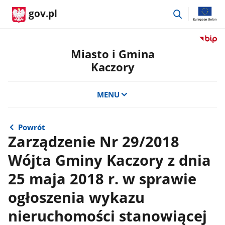
przejdź
gov.pl
do
wyszukiwar
Przejdź
do
Miasto i Gmina
serwis
Kaczory
Biulety
Informa
Publicz
MENU
Miasto
i
Gmina
Powrót
Kaczor
Zarządzenie Nr 29/2018
Wójta Gminy Kaczory z dnia
25 maja 2018 r. w sprawie
ogłoszenia wykazu
nieruchomości stanowiącej