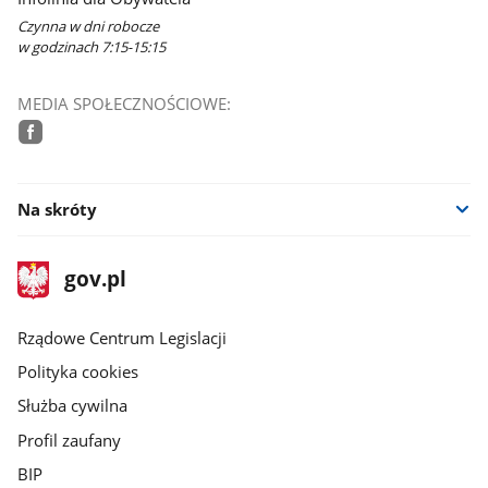
Czynna w dni robocze
w godzinach 7:15-15:15
MEDIA SPOŁECZNOŚCIOWE:
facebook
Na skróty
stopka
Strona
gov.pl
gov.pl
główna
Rządowe Centrum Legislacji
Polityka cookies
Służba cywilna
Profil zaufany
BIP