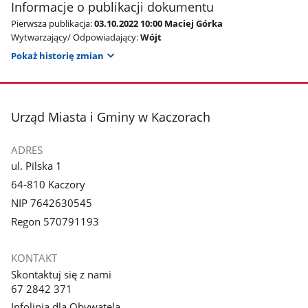
Informacje o publikacji dokumentu
Pierwsza publikacja:
03.10.2022 10:00 Maciej Górka
Wytwarzający/ Odpowiadający:
Wójt
Pokaż historię zmian
stopka
Urząd Miasta i Gminy w Kaczorach
ADRES
ul. Pilska 1
64-810 Kaczory
NIP 7642630545
Regon 570791193
KONTAKT
Skontaktuj się z nami
67 2842 371
Infolinia dla Obywatela