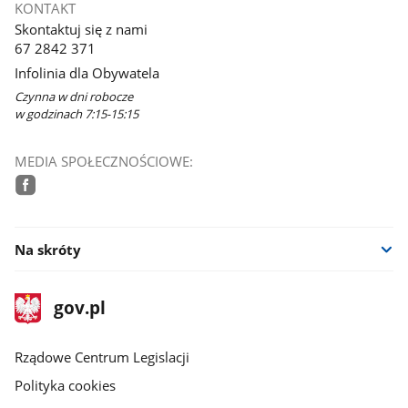
KONTAKT
Skontaktuj się z nami
67 2842 371
Infolinia dla Obywatela
Czynna w dni robocze
w godzinach 7:15-15:15
MEDIA SPOŁECZNOŚCIOWE:
facebook
Na skróty
stopka
Strona
gov.pl
gov.pl
główna
Rządowe Centrum Legislacji
Polityka cookies