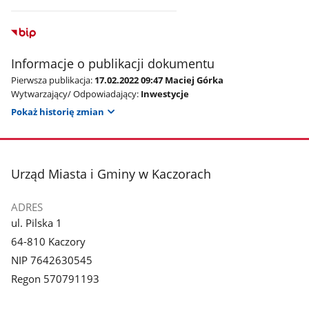
Informacje o publikacji dokumentu
Pierwsza publikacja:
17.02.2022 09:47 Maciej Górka
Wytwarzający/ Odpowiadający:
Inwestycje
Pokaż historię zmian
stopka
Urząd Miasta i Gminy w Kaczorach
ADRES
ul. Pilska 1
64-810 Kaczory
NIP 7642630545
Regon 570791193