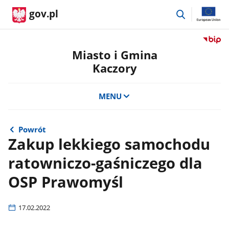
przejdź
gov.pl
do
wyszukiwar
Przejdź
do
Miasto i Gmina
serwis
Kaczory
Biulety
Informa
Publicz
MENU
Miasto
i
Gmina
Powrót
Kaczor
Zakup lekkiego samochodu
ratowniczo-gaśniczego dla
OSP Prawomyśl
17.02.2022