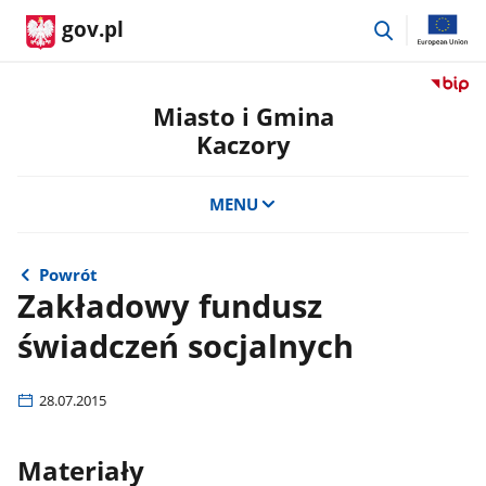
przejdź
gov.pl
do
wyszukiwar
Przejdź
do
Miasto i Gmina
serwis
Kaczory
Biulety
Informa
Publicz
MENU
Miasto
i
Gmina
Powrót
Kaczor
Zakładowy fundusz
świadczeń socjalnych
28.07.2015
Materiały