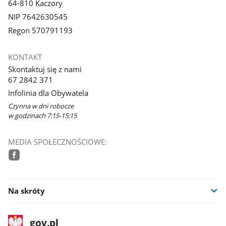
64-810 Kaczory
NIP 7642630545
Regon 570791193
KONTAKT
Skontaktuj się z nami
67 2842 371
Infolinia dla Obywatela
Czynna w dni robocze
w godzinach 7:15-15:15
MEDIA SPOŁECZNOŚCIOWE:
facebook
Na skróty
stopka
Strona
gov.pl