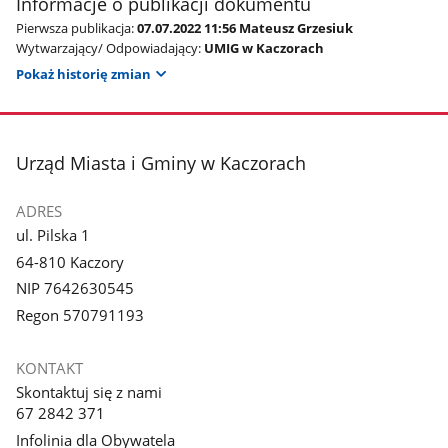
Informacje o publikacji dokumentu
Pierwsza publikacja:
07.07.2022 11:56 Mateusz Grzesiuk
Wytwarzający/ Odpowiadający:
UMIG w Kaczorach
Pokaż historię zmian
stopka
Urząd Miasta i Gminy w Kaczorach
ADRES
ul. Pilska 1
64-810 Kaczory
NIP 7642630545
Regon 570791193
KONTAKT
Skontaktuj się z nami
67 2842 371
Infolinia dla Obywatela