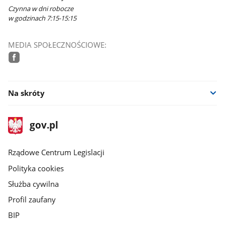
Czynna w dni robocze
w godzinach 7:15-15:15
MEDIA SPOŁECZNOŚCIOWE:
facebook
Na skróty
stopka
Strona
gov.pl
gov.pl
główna
Rządowe Centrum Legislacji
Polityka cookies
Służba cywilna
Profil zaufany
BIP