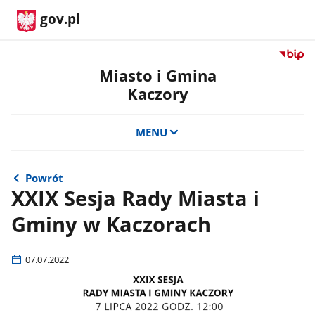
gov.pl
Przejdź
do
Miasto i Gmina
serwis
Kaczory
Biulety
Informa
Publicz
MENU
Miasto
i
Gmina
Powrót
Kaczor
XXIX Sesja Rady Miasta i
Gminy w Kaczorach
07.07.2022