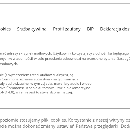
ookies
Służba cywilna
Profil zaufany
BIP
Deklaracja dos
ać adresy skrzynek mailowych. Użytkownik korzystający z odnośnika będącego 
nych w wiadomości) w celu przesłania odpowiedzi na przesłane pytania. Szczegó
 osobowych.
ie (z wyłączeniem treści audiowizualnych), są
ive Commons: uznanie autorstwa - na tych samych
ły audiowizualne, w tym zdjęcia, materiały audio i wideo,
eative Commons: uznanie autorstwa użycie niekomercyjne -
D 4.0), o ile nie jest to stwierdzone inaczej.
oziomie stosujemy pliki cookies. Korzystanie z naszej witryny 
e można dokonać zmiany ustawień Państwa przeglądarki. Dodat