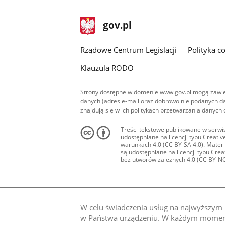
stopka
Strona
gov.pl
gov.pl
główna
Rządowe Centrum Legislacji
Polityka c
Klauzula RODO
Strony dostępne w domenie www.gov.pl mogą zawier
danych (adres e-mail oraz dobrowolnie podanych da
znajdują się w ich politykach przetwarzania danych
Treści tekstowe publikowane w serwis
udostępniane na licencji typu Creat
warunkach 4.0 (CC BY-SA 4.0). Materia
są udostępniane na licencji typu Cr
bez utworów zależnych 4.0 (CC BY-NC-N
W celu świadczenia usług na najwyższym p
w Państwa urządzeniu. W każdym momenci