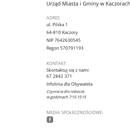
stopka
Urząd Miasta i Gminy w Kaczorac
ADRES
ul. Pilska 1
64-810 Kaczory
NIP 7642630545
Regon 570791193
KONTAKT
Skontaktuj się z nami
67 2842 371
Infolinia dla Obywatela
Czynna w dni robocze
w godzinach 7:15-15:15
MEDIA SPOŁECZNOŚCIOWE:
facebook