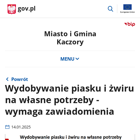
przejdź
gov.pl
do
wyszukiwar
Przejdź
do
Miasto i Gmina
serwis
Kaczory
Biulety
Informa
Publicz
MENU
Miasto
i
Gmina
Powrót
Kaczor
Wydobywanie piasku i żwiru
na własne potrzeby -
wymaga zawiadomienia
14.01.2025