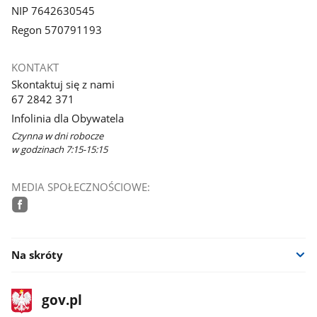
NIP 7642630545
Regon 570791193
KONTAKT
Skontaktuj się z nami
67 2842 371
Infolinia dla Obywatela
Czynna w dni robocze
w godzinach 7:15-15:15
MEDIA SPOŁECZNOŚCIOWE:
facebook
Na skróty
stopka
Strona
gov.pl
gov.pl