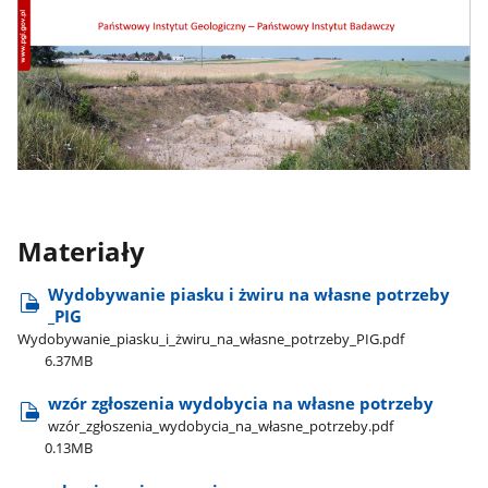
Materiały
Wydobywanie piasku i żwiru na własne potrzeby​
_PIG
Wydobywanie​_piasku​_i​_żwiru​_na​_własne​_potrzeby​_PIG.pdf
6.37MB
wzór zgłoszenia wydobycia na własne potrzeby
wzór​_zgłoszenia​_wydobycia​_na​_własne​_potrzeby.pdf
0.13MB