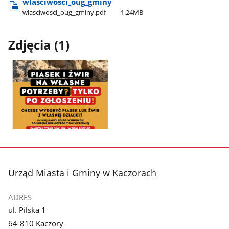
wlasciwosci​_oug​_gminy
wlasciwosci​_oug​_gminy.pdf
1.24MB
Zdjęcia (1)
Pokaż
zdjęcie
1
z
stopka
Urząd Miasta i Gminy w Kaczorach
galerii.
ADRES
ul. Pilska 1
64-810 Kaczory