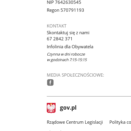
NIP 7642630545
Regon 570791193
KONTAKT
Skontaktuj się z nami
67 2842 371
Infolinia dla Obywatela
Czynna w dni robocze
w godzinach 7:15-15:15
MEDIA SPOŁECZNOŚCIOWE:
facebook
stopka
Strona
gov.pl
gov.pl
główna
Rządowe Centrum Legislacji
Polityka c