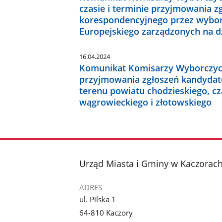
czasie i terminie przyjmowania 
korespondencyjnego przez wybo
Europejskiego zarządzonych na dz
16.04.2024
Komunikat Komisarzy Wyborczych 
przyjmowania zgłoszeń kandyda
terenu powiatu chodzieskiego, cz
wągrowieckiego i złotowskiego
stopka
Urząd Miasta i Gminy w Kaczorac
ADRES
ul. Pilska 1
64-810 Kaczory