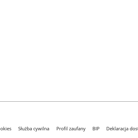
ookies
Służba cywilna
Profil zaufany
BIP
Deklaracja dos