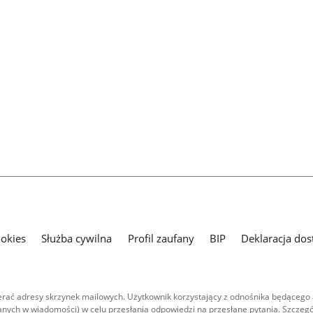
ookies
Służba cywilna
Profil zaufany
BIP
Deklaracja dos
ać adresy skrzynek mailowych. Użytkownik korzystający z odnośnika będącego 
nych w wiadomości) w celu przesłania odpowiedzi na przesłane pytania. Szczegó