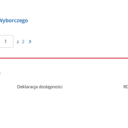
 Wyborczego
z
2
h
Deklaracja dostępności
R