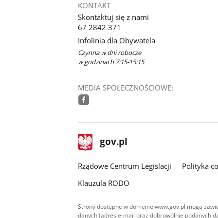
KONTAKT
Skontaktuj się z nami
67 2842 371
Infolinia dla Obywatela
Czynna w dni robocze
w godzinach 7:15-15:15
MEDIA SPOŁECZNOŚCIOWE:
facebook
stopka
Strona
gov.pl
gov.pl
główna
Rządowe Centrum Legislacji
Polityka c
Klauzula RODO
Strony dostępne w domenie www.gov.pl mogą zawier
danych (adres e-mail oraz dobrowolnie podanych da