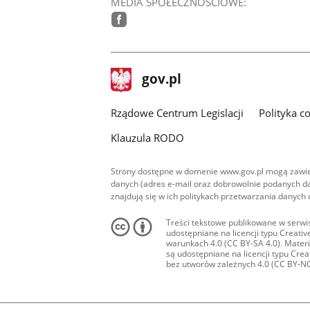
MEDIA SPOŁECZNOŚCIOWE:
facebook
stopka
Strona
gov.pl
gov.pl
główna
Rządowe Centrum Legislacji
Polityka c
Klauzula RODO
Strony dostępne w domenie www.gov.pl mogą zawier
danych (adres e-mail oraz dobrowolnie podanych da
znajdują się w ich politykach przetwarzania danych
Treści tekstowe publikowane w serwis
udostępniane na licencji typu Creat
warunkach 4.0 (CC BY-SA 4.0). Materia
są udostępniane na licencji typu Cr
bez utworów zależnych 4.0 (CC BY-NC-N