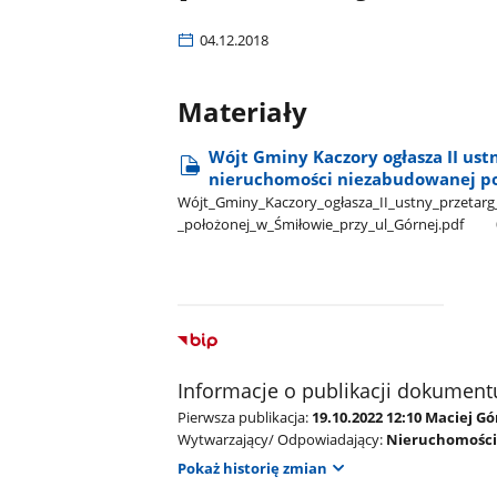
04.12.2018
Materiały
Wójt Gminy Kaczory ogłasza II ust
nieruchomości niezabudowanej poł
Wójt​_Gminy​_Kaczory​_ogłasza​_II​_ustny​_przeta
_położonej​_w​_Śmiłowie​_przy​_ul​_Górnej.pdf
Informacje o publikacji dokument
Pierwsza publikacja:
19.10.2022 12:10 Maciej G
Wytwarzający/ Odpowiadający:
Nieruchomości
Pokaż historię zmian