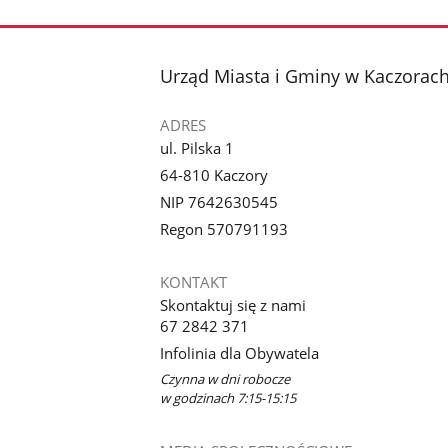
stopka
Urząd Miasta i Gminy w Kaczorac
ADRES
ul. Pilska 1
64-810 Kaczory
NIP 7642630545
Regon 570791193
KONTAKT
Skontaktuj się z nami
67 2842 371
Infolinia dla Obywatela
Czynna w dni robocze
w godzinach 7:15-15:15