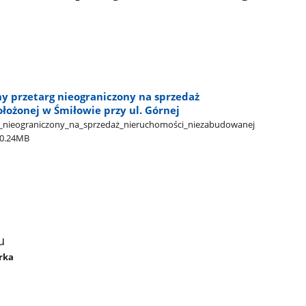
ny przetarg nieograniczony na sprzedaż
ożonej w Śmiłowie przy ul. Górnej
rg​_nieograniczony​_na​_sprzedaż​_nieruchomości​_niezabudowanej​
0.24MB
u
órka