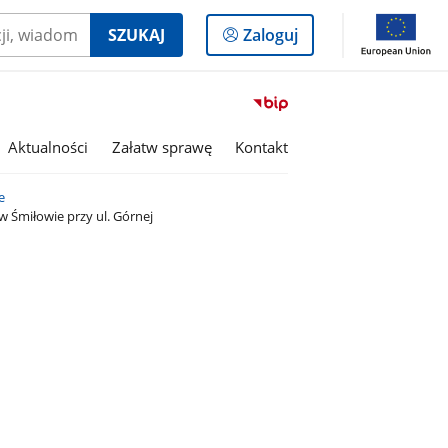
Logowanie
SZUKAJ
Zaloguj
do
panelu
Przejdź
do
serwisu
Aktualności
Załatw sprawę
Kontakt
Biuletyn
Informacji
e
Publicznej
 Śmiłowie przy ul. Górnej
Miasto
i
Gmina
Kaczory