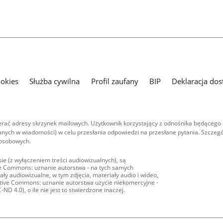
ookies
Służba cywilna
Profil zaufany
BIP
Deklaracja dos
ać adresy skrzynek mailowych. Użytkownik korzystający z odnośnika będącego 
nych w wiadomości) w celu przesłania odpowiedzi na przesłane pytania. Szczegó
 osobowych.
ie (z wyłączeniem treści audiowizualnych), są
ive Commons: uznanie autorstwa - na tych samych
ły audiowizualne, w tym zdjęcia, materiały audio i wideo,
eative Commons: uznanie autorstwa użycie niekomercyjne -
D 4.0), o ile nie jest to stwierdzone inaczej.