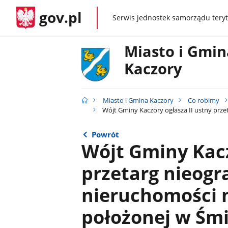
gov.pl
Serwis jednostek samorządu teryt
gov.pl
Miasto i Gmin
Kaczory
Miasto i Gmina Kaczory
Co robimy
Wójt Gminy Kaczory ogłasza II ustny prze
Powrót
Wójt Gminy Kacz
przetarg nieogr
nieruchomości 
położonej w Śmi