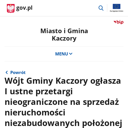
przejdź
gov.pl
do
wyszukiwar
Przejdź
do
Miasto i Gmina
serwis
Kaczory
Biulety
Informa
Publicz
MENU
Miasto
i
Gmina
Powrót
Kaczor
Wójt Gminy Kaczory ogłasza
I ustne przetargi
nieograniczone na sprzedaż
nieruchomości
niezabudowanych położonej