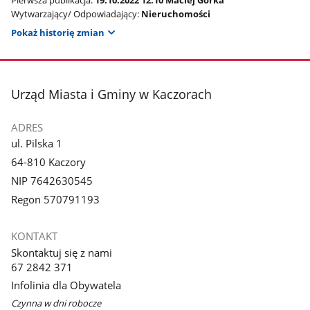
Pierwsza publikacja:
19.10.2022 12:10 Maciej Górka
Wytwarzający/ Odpowiadający:
Nieruchomości
Pokaż historię zmian
stopka
Urząd Miasta i Gminy w Kaczorach
ADRES
ul. Pilska 1
64-810 Kaczory
NIP 7642630545
Regon 570791193
KONTAKT
Skontaktuj się z nami
67 2842 371
Infolinia dla Obywatela
Czynna w dni robocze