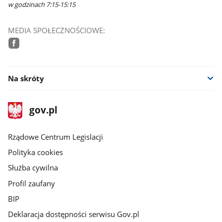
w godzinach 7:15-15:15
MEDIA SPOŁECZNOŚCIOWE:
facebook
Na skróty
stopka
Strona
gov.pl
gov.pl
główna
Rządowe Centrum Legislacji
Polityka cookies
Służba cywilna
Profil zaufany
BIP
Deklaracja dostępności serwisu Gov.pl