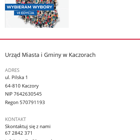
Pokaż
zdjęcie
1
z
stopka
Urząd Miasta i Gminy w Kaczorach
galerii.
ADRES
ul. Pilska 1
64-810 Kaczory
NIP 7642630545
Regon 570791193
KONTAKT
Skontaktuj się z nami
67 2842 371