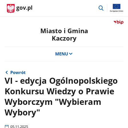
przejdź
gov.pl
do
wyszukiwar
Przejdź
do
Miasto i Gmina
serwis
Kaczory
Biulety
Informa
Publicz
MENU
Miasto
i
Gmina
Powrót
Kaczor
VI - edycja Ogólnopolskiego
Konkursu Wiedzy o Prawie
Wyborczym "Wybieram
Wybory"
05.11.2025