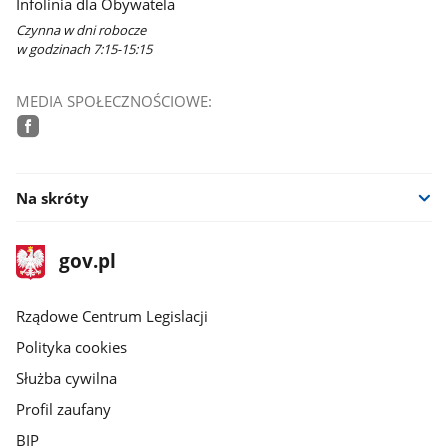
Infolinia dla Obywatela
Czynna w dni robocze
w godzinach 7:15-15:15
MEDIA SPOŁECZNOŚCIOWE:
facebook
Na skróty
stopka
Strona
gov.pl
gov.pl
główna
Rządowe Centrum Legislacji
Polityka cookies
Służba cywilna
Profil zaufany
BIP