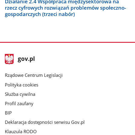
Działanie 2.4 Współpraca międzysektorowa na
rzecz cyfrowych rozwiązań problemów społeczno-
gospodarczych (trzeci nabór)
stopka
Strona
gov.pl
gov.pl
główna
Rządowe Centrum Legislacji
Polityka cookies
Służba cywilna
Profil zaufany
BIP
Deklaracja dostępności serwisu Gov.pl
Klauzula RODO