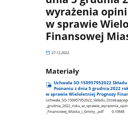
wyrażenia opini
w sprawie Wielo
Finansowej Mias
27.12.2022
Materiały
Uchwała SO-150957952022 Składu 
Poznaniu z dnia 5 grudnia 2022 ro
w sprawie Wieloletniej Prognozy Fina
Uchwała​_SO-150957952022​_Składu​_Orzekającego​_
_grudnia​_2022​_roku​_w​_sprawie​_wyrażenia​_opini
_Finansowej​_Miasta​_i​_Gminy​_.pdf
0.10MB