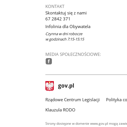
KONTAKT
Skontaktuj się z nami
67 2842 371
Infolinia dla Obywatela
Czynna w dni robocze
w godzinach 7:15-15:15
MEDIA SPOŁECZNOŚCIOWE:
facebook
stopka
Strona
gov.pl
gov.pl
główna
Rządowe Centrum Legislacji
Polityka c
Klauzula RODO
Strony dostępne w domenie www.gov.pl mogą zawier