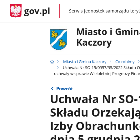
gov.pl
Serwis jednostek samorządu teryt
gov.pl
Miasto i Gmin
Kaczory
Miasto i Gmina Kaczory
Co robimy
Uchwała Nr SO-15/0957/95/2022 Składu Orz
uchwały w sprawie Wieloletniej Prognozy Fina
Powrót
Uchwała Nr SO-
Składu Orzekają
Izby Obrachunk
dnia 5 grudnia 