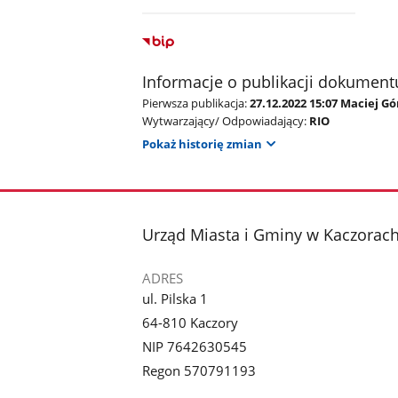
Informacje o publikacji dokument
Pierwsza publikacja:
27.12.2022 15:07 Maciej G
Wytwarzający/ Odpowiadający:
RIO
Pokaż historię zmian
stopka
Urząd Miasta i Gminy w Kaczorac
ADRES
ul. Pilska 1
64-810 Kaczory
NIP 7642630545
Regon 570791193