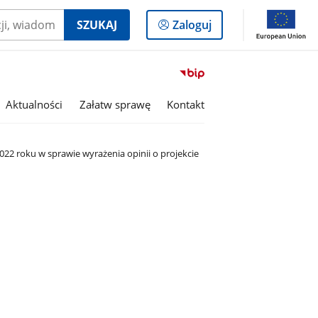
Logowanie
SZUKAJ
Zaloguj
do
panelu
Przejdź
do
serwisu
Aktualności
Załatw sprawę
Kontakt
Biuletyn
Informacji
Publicznej
22 roku w sprawie wyrażenia opinii o projekcie
Miasto
i
Gmina
Kaczory