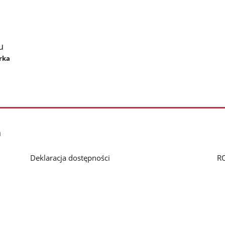
u
órka
h
Deklaracja dostępności
R