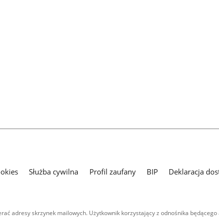
ookies
Służba cywilna
Profil zaufany
BIP
Deklaracja dos
ać adresy skrzynek mailowych. Użytkownik korzystający z odnośnika będącego 