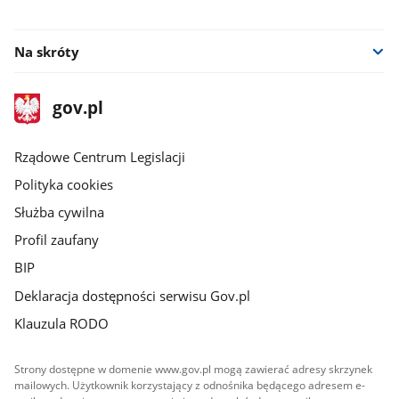
facebook
Na skróty
stopka
Strona
gov.pl
gov.pl
główna
Rządowe Centrum Legislacji
Polityka cookies
Służba cywilna
Profil zaufany
BIP
Deklaracja dostępności serwisu Gov.pl
Klauzula RODO
Strony dostępne w domenie www.gov.pl mogą zawierać adresy skrzynek
mailowych. Użytkownik korzystający z odnośnika będącego adresem e-