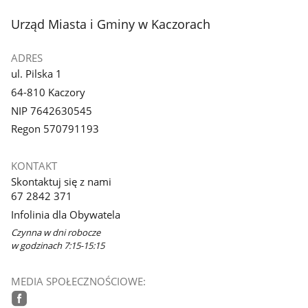
stopka
Urząd Miasta i Gminy w Kaczorach
ADRES
ul. Pilska 1
64-810 Kaczory
NIP 7642630545
Regon 570791193
KONTAKT
Skontaktuj się z nami
67 2842 371
Infolinia dla Obywatela
Czynna w dni robocze
w godzinach 7:15-15:15
MEDIA SPOŁECZNOŚCIOWE: