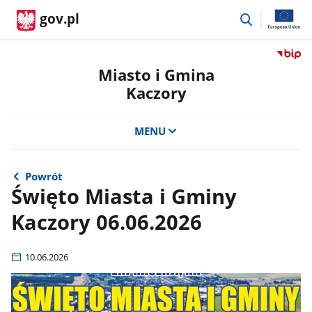
przejdź
gov.pl
do
wyszukiwar
Przejdź
do
Miasto i Gmina
serwis
Kaczory
Biulety
Informa
Publicz
MENU
Miasto
i
Gmina
Powrót
Kaczor
Święto Miasta i Gminy
Kaczory 06.06.2026
10.06.2026