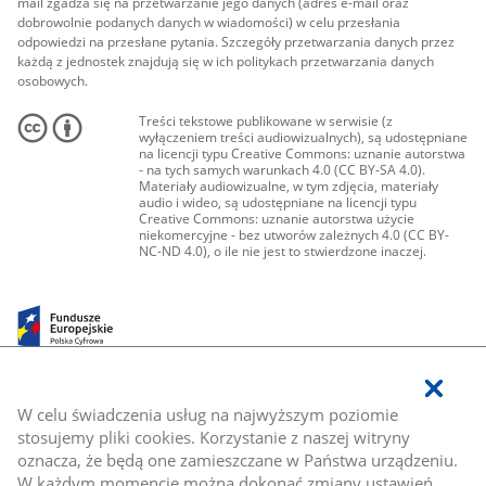
mail zgadza się na przetwarzanie jego danych (adres e-mail oraz
dobrowolnie podanych danych w wiadomości) w celu przesłania
odpowiedzi na przesłane pytania. Szczegóły przetwarzania danych przez
każdą z jednostek znajdują się w ich politykach przetwarzania danych
osobowych.
Treści tekstowe publikowane w serwisie (z
wyłączeniem treści audiowizualnych), są udostępniane
na licencji typu Creative Commons: uznanie autorstwa
- na tych samych warunkach 4.0 (CC BY-SA 4.0).
Materiały audiowizualne, w tym zdjęcia, materiały
audio i wideo, są udostępniane na licencji typu
Creative Commons: uznanie autorstwa użycie
niekomercyjne - bez utworów zależnych 4.0 (CC BY-
NC-ND 4.0), o ile nie jest to stwierdzone inaczej.
W celu świadczenia usług na najwyższym poziomie
stosujemy pliki cookies. Korzystanie z naszej witryny
oznacza, że będą one zamieszczane w Państwa urządzeniu.
W każdym momencie można dokonać zmiany ustawień