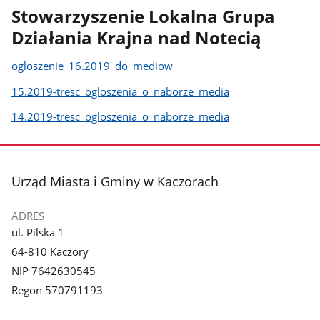
Stowarzyszenie Lokalna Grupa
Działania Krajna nad Notecią
ogloszenie_16.2019_do_mediow
15.2019-tresc_ogloszenia_o_naborze_media
14.2019-tresc_ogloszenia_o_naborze_media
stopka
Urząd Miasta i Gminy w Kaczorach
ADRES
ul. Pilska 1
64-810 Kaczory
NIP 7642630545
Regon 570791193