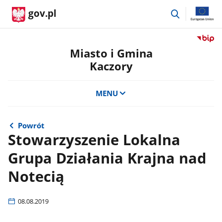
przejdź
gov.pl
do
wyszukiwar
Przejdź
do
Miasto i Gmina
serwis
Kaczory
Biulety
Informa
Publicz
MENU
Miasto
i
Gmina
Powrót
Kaczor
Stowarzyszenie Lokalna
Grupa Działania Krajna nad
Notecią
08.08.2019