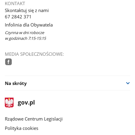
KONTAKT
Skontaktuj się z nami
67 2842 371
Infolinia dla Obywatela
Czynna w dni robocze
w godzinach 7:15-15:15
MEDIA SPOŁECZNOŚCIOWE:
facebook
Na skróty
stopka
Strona
gov.pl
gov.pl
główna
Rządowe Centrum Legislacji
Polityka cookies