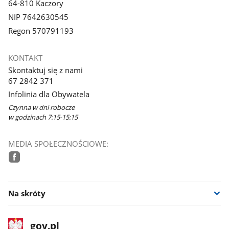
64-810 Kaczory
NIP 7642630545
Regon 570791193
KONTAKT
Skontaktuj się z nami
67 2842 371
Infolinia dla Obywatela
Czynna w dni robocze
w godzinach 7:15-15:15
MEDIA SPOŁECZNOŚCIOWE:
facebook
Na skróty
stopka
Strona
gov.pl