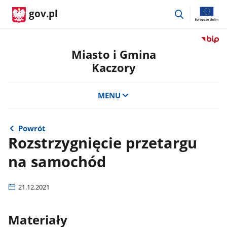
przejdź
gov.pl
do
wyszukiwar
Przejdź
do
Miasto i Gmina
serwis
Kaczory
Biulety
Informa
Publicz
MENU
Miasto
i
Gmina
Powrót
Kaczor
Rozstrzygnięcie przetargu
na samochód
21.12.2021
Materiały