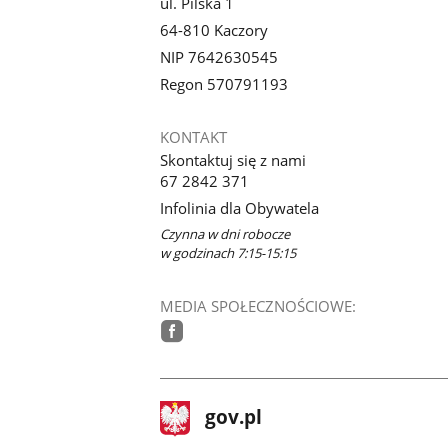
ul. Pilska 1
64-810 Kaczory
NIP 7642630545
Regon 570791193
KONTAKT
Skontaktuj się z nami
67 2842 371
Infolinia dla Obywatela
Czynna w dni robocze
w godzinach 7:15-15:15
MEDIA SPOŁECZNOŚCIOWE:
facebook
stopka
Strona
gov.pl
gov.pl
główna