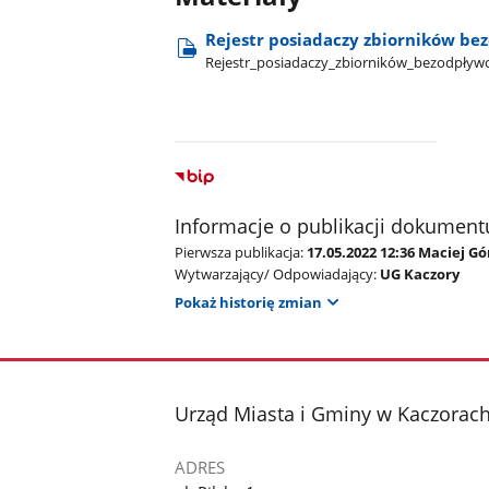
Rejestr posiadaczy zbiorników b
Rejestr​_posiadaczy​_zbiorników​_bezodpły
Informacje o publikacji dokument
Pierwsza publikacja:
17.05.2022 12:36 Maciej G
Wytwarzający/ Odpowiadający:
UG Kaczory
Pokaż historię zmian
stopka
Urząd Miasta i Gminy w Kaczorac
ADRES