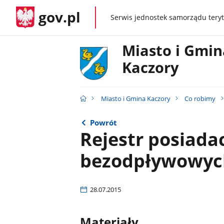
gov.pl
Serwis jednostek samorządu teryt
gov.pl
Miasto i Gmin
Kaczory
Miasto i Gmina Kaczory
Co robimy
Powrót
Rejestr posiada
bezodpływowyc
28.07.2015
Materiały