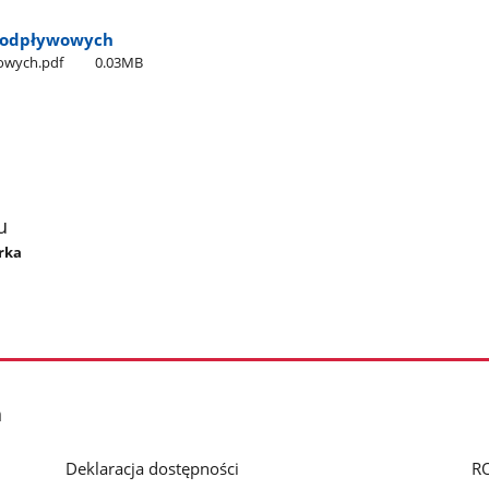
ezodpływowych
wowych.pdf
0.03MB
u
órka
h
Deklaracja dostępności
R