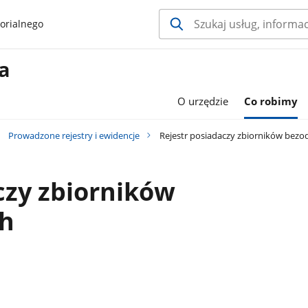
orialnego
a
O urzędzie
Co robimy
Prowadzone rejestry i ewidencje
Rejestr posiadaczy zbiorników bez
czy zbiorników
h