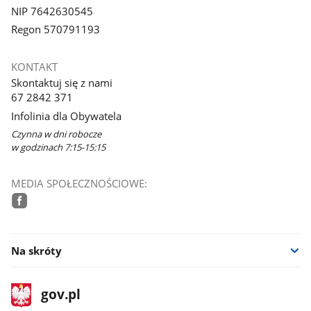
NIP 7642630545
Regon 570791193
KONTAKT
Skontaktuj się z nami
67 2842 371
Infolinia dla Obywatela
Czynna w dni robocze
w godzinach 7:15-15:15
MEDIA SPOŁECZNOŚCIOWE:
facebook
Na skróty
stopka
Strona
gov.pl
gov.pl