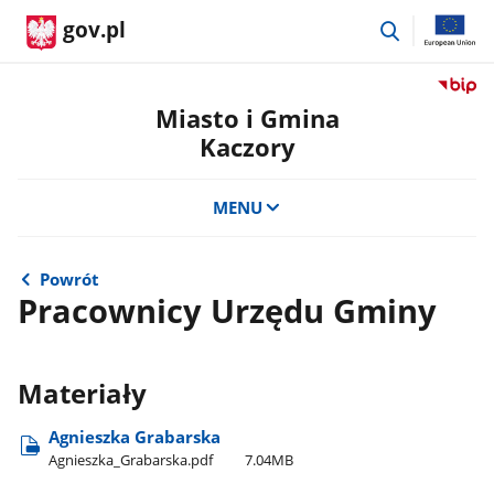
przejdź
gov.pl
do
wyszukiwar
Przejdź
do
Miasto i Gmina
serwis
Kaczory
Biulety
Informa
Publicz
MENU
Miasto
i
Gmina
Powrót
Kaczor
Pracownicy Urzędu Gminy
Materiały
Agnieszka Grabarska
Agnieszka​_Grabarska.pdf
7.04MB