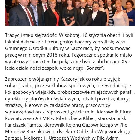
Tradycji stało się zadość. W sobotę, 16 stycznia obecni i byli
lokalni działacze z terenu gminy Kaczory zebrali się w sali
Gminnego Ośrodka Kultury w Kaczorach, by podsumować
pracę w minionym 2015 roku. Tegoroczne spotkanie miało
wyjątkowy charakter, bo połączone było z obchodami XV-
lecia działalności zespołu wokalnego „Sonata”.
Zaproszenie wójta gminy Kaczory jak co roku przyjęli:
sołtysi, radni, prezesi klubów sportowych, przewodniczące
kół gospodyń wiejskich, proboszczowie miejscowych parafii,
dyrektorzy placówek oświatowych, lokalni przedsiębiorcy,
strażacy, kierownicy zakładów pracy, pracownicy
samorządowi oraz zaproszeni goście m.in. kierownik Biura
Powiatowego ARiMR w Pile Elżbieta Kliber, starosta pilski
Fanciszek Tamas, kierownik Rejonu Gazowniczego w Pile
Mirosław Borsukiewicz, dyrektor Oddziału Wojewódzkiego
Zarządu Melioracji i Urządzeń Wodnych w Pile Adam