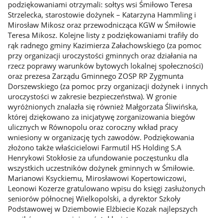
podziękowaniami otrzymali: sołtys wsi Śmiłowo Teresa
Strzelecka, starostowie dożynek – Katarzyna Hammling i
Mirosław Mikosz oraz przewodnicząca KGW w Śmiłowie
Teresa Mikosz. Kolejne listy z podziękowaniami trafiły do
rąk radnego gminy Kazimierza Załachowskiego (za pomoc
przy organizacji uroczystości gminnych oraz działania na
rzecz poprawy warunków bytowych lokalnej społeczności)
oraz prezesa Zarządu Gminnego ZOSP RP Zygmunta
Dorszewskiego (za pomoc przy organizacji dożynek i innych
uroczystości w zakresie bezpieczeństwa). W gronie
wyróżnionych znalazła się również Małgorzata Śliwińska,
której dziękowano za inicjatywę zorganizowania biegów
ulicznych w Równopolu oraz coroczny wkład pracy
wniesiony w organizację tych zawodów. Podziękowania
złożono także właścicielowi Farmutil HS Holding S.A
Henrykowi Stokłosie za ufundowanie poczęstunku dla
wszystkich uczestników dożynek gminnych w Śmiłowie.
Marianowi Ksyckiemu, Mirosławowi Kopertowiczowi,
Leonowi Kozerze gratulowano wpisu do księgi zasłużonych
seniorów północnej Wielkopolski, a dyrektor Szkoły
Podstawowej w Dziembowie Elżbiecie Kozak najlepszych