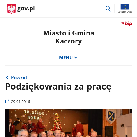
przejdź
gov.pl
do
wyszukiwar
Przejdź
do
Miasto i Gmina
serwis
Kaczory
Biulety
Informa
Publicz
MENU
Miasto
i
Gmina
Powrót
Kaczor
Podziękowania za pracę
29.01.2016