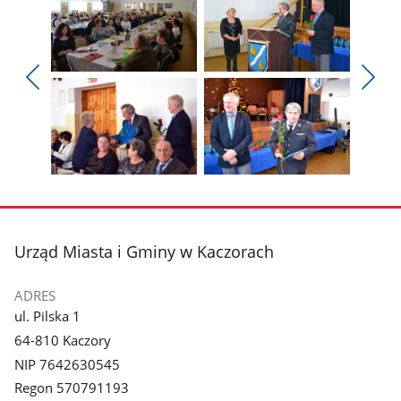
Pokaż
Pokaż
zdjęcie
zdjęcie
Pokaż
Poka
1
2
poprzednie
nest
z
z
zdjęcia
zdjęc
galerii.
galerii.
Pokaż
Pokaż
zdjęcie
zdjęcie
3
4
z
z
stopka
Urząd Miasta i Gminy w Kaczorach
galerii.
galerii.
ADRES
ul. Pilska 1
64-810 Kaczory
NIP 7642630545
Regon 570791193