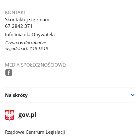
KONTAKT
Skontaktuj się z nami
67 2842 371
Infolinia dla Obywatela
Czynna w dni robocze
w godzinach 7:15-15:15
MEDIA SPOŁECZNOŚCIOWE:
facebook
Na skróty
stopka
Strona
gov.pl
gov.pl
główna
Rządowe Centrum Legislacji