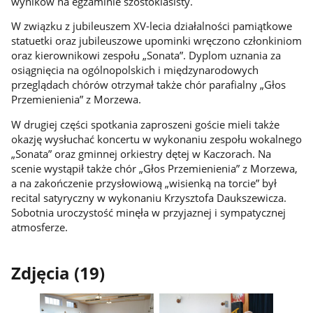
wyników na egzaminie szóstoklasisty.
W związku z jubileuszem XV-lecia działalności pamiątkowe
statuetki oraz jubileuszowe upominki wręczono członkiniom
oraz kierownikowi zespołu „Sonata”. Dyplom uznania za
osiągnięcia na ogólnopolskich i międzynarodowych
przeglądach chórów otrzymał także chór parafialny „Głos
Przemienienia” z Morzewa.
W drugiej części spotkania zaproszeni goście mieli także
okazję wysłuchać koncertu w wykonaniu zespołu wokalnego
„Sonata” oraz gminnej orkiestry dętej w Kaczorach. Na
scenie wystąpił także chór „Głos Przemienienia” z Morzewa,
a na zakończenie przysłowiową „wisienką na torcie” był
recital satyryczny w wykonaniu Krzysztofa Daukszewicza.
Sobotnia uroczystość minęła w przyjaznej i sympatycznej
atmosferze.
Zdjęcia (19)