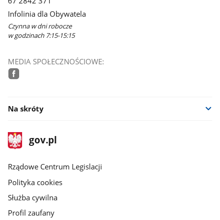
67 2842 371
Infolinia dla Obywatela
Czynna w dni robocze
w godzinach 7:15-15:15
MEDIA SPOŁECZNOŚCIOWE:
facebook
Na skróty
stopka
Strona
gov.pl
gov.pl
główna
Rządowe Centrum Legislacji
Polityka cookies
Służba cywilna
Profil zaufany