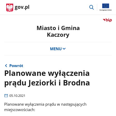
przejdź
gov.pl
do
wyszukiwar
Przejdź
do
Miasto i Gmina
serwis
Kaczory
Biulety
Informa
Publicz
MENU
Miasto
i
Gmina
Powrót
Kaczor
Planowane wyłączenia
prądu Jeziorki i Brodna
05.10.2021
Planowane wyłączenia prądu w następujących
miejscowościach: