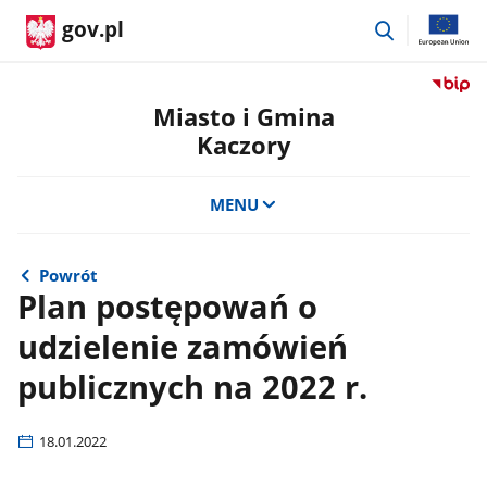
przejdź
gov.pl
do
wyszukiwar
Przejdź
do
Miasto i Gmina
serwis
Kaczory
Biulety
Informa
Publicz
MENU
Miasto
i
Gmina
Powrót
Kaczor
Plan postępowań o
udzielenie zamówień
publicznych na 2022 r.
18.01.2022