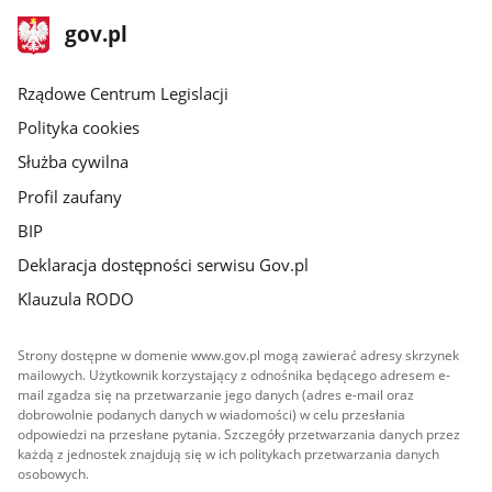
stopka
Strona
gov.pl
gov.pl
główna
Rządowe Centrum Legislacji
Polityka cookies
Służba cywilna
Profil zaufany
BIP
Deklaracja dostępności serwisu Gov.pl
Klauzula RODO
Strony dostępne w domenie www.gov.pl mogą zawierać adresy skrzynek
mailowych. Użytkownik korzystający z odnośnika będącego adresem e-
mail zgadza się na przetwarzanie jego danych (adres e-mail oraz
dobrowolnie podanych danych w wiadomości) w celu przesłania
odpowiedzi na przesłane pytania. Szczegóły przetwarzania danych przez
każdą z jednostek znajdują się w ich politykach przetwarzania danych
osobowych.